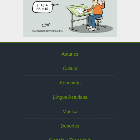
Asturies
Cultura
Economía
Llingua Asturiana
Música
Deportes