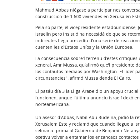
Mahmud Abbas niégase a participar nes conversac
construcción de 1.600 viviendes en Xerusalén Est
Pela so parte, el vicepresidente estadounidense, J
israelín pero insistió na necesidá de que se reto
indireutes llega precedíu d'una serie de reaccion
cuenten les d'Estaos Uníos y la Unión Europea.
La consecuencia sobre'l terrenu d'estes crítiques 
xeneral, Amr Mussa, qu'afirmó que'l presidente de
los contautos mediaos por Washington. El líder p
circunstancies", afirmó Mussa dende El Cairo.
El pasáu día 3 la Lliga Árabe dio un apoyu crucia
funcionen, anque l'últimu anunciu israelí dexó e
norteamericana.
Un asesor d'Abbas, Nabil Abu Rudeina, pidió la r
Xerusalem Este y reclamó que cuando llegue a Isra
selmana- prima al Gobiernu de Benjamin Netanya
oxetivu volver a entamar los enzancaos contactos 