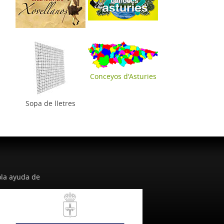
Conceyos d'Asturies
Sopa de lletres
la ayuda de