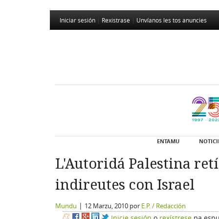
Iniciar sesión
|
Rexistrase
|
Unvíanos les tos anuncies
ENTAMU
NOTICI
L'Autoridá Palestina ret
indireutes con Israel
|
Mundu
12 Marzu, 2010
por
E.P. / Redacción
Inicie sesión
o
rexístrese
pa espu