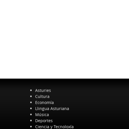
Asturies
Cultura
Economía
Llingua Asturiana
Música
Deportes
Ciencia y Tecnoloxía