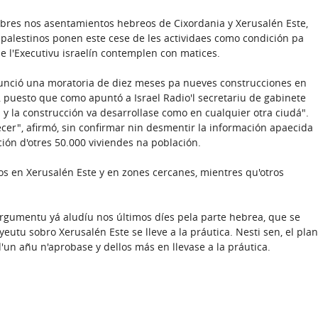
bres nos asentamientos hebreos de Cixordania y Xerusalén Este,
s palestinos ponen este cese de les actividaes como condición pa
e l'Executivu israelín contemplen con matices.
unció una moratoria de diez meses pa nueves construcciones en
, puesto que como apuntó a Israel Radio'l secretariu de gabinete
ael y la construcción va desarrollase como en cualquier otra ciudá".
ecer", afirmó, sin confirmar nin desmentir la información apaecida
ción d'otres 50.000 viviendes na población.
os en Xerusalén Este y en zones cercanes, mientres qu'otros
argumentu yá aludíu nos últimos díes pela parte hebrea, que se
utu sobro Xerusalén Este se lleve a la práutica. Nesti sen, el plan
un añu n'aprobase y dellos más en llevase a la práutica.