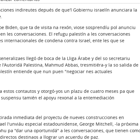
iones indireutes depués de que'l Gobiernu israelín anunciara la
e.
oe Biden, que ta de visita na rexón, viose sosprendíu pol anunciu
men les conversaciones. El refugu palestín a les conversaciones
es internacionales de condena contra Israel, ente les que se
xeneralizaes llegó de boca de la Lliga Árabe y del so secretariu
 l'Autoridá Palestina, Mahmud Abbas, tresmitiéra-y la so salida de
alestín entiende que nun puen "negociar nes actuales
l a estos contautos y otorgó-yos un plazu de cuatro meses pa que
n suspensu tamién el apoyu rexonal a la entemediación
etirada inmediata del proyectu de nueves construcciones en
el l'unviáu especial estadounidense, George Mitchell, -la próxima
hu pa "dar una oportunidá" a les conversaciones, que tienen com
directos destinaos a llograr un acuerdu de paz.