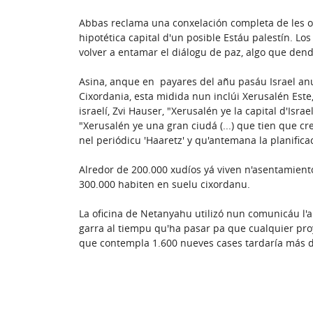
Abbas reclama una conxelación completa de les o
hipotética capital d'un posible Estáu palestín. Lo
volver a entamar el diálogu de paz, algo que dend
Asina, anque en payares del añu pasáu Israel an
Cixordania, esta midida nun inclúi Xerusalén Este
israelí, Zvi Hauser, "Xerusalén ye la capital d'Isr
"Xerusalén ye una gran ciudá (...) que tien que cr
nel periódicu 'Haaretz' y qu'antemana la planifica
Alredor de 200.000 xudíos yá viven n'asentamient
300.000 habiten en suelu cixordanu.
La oficina de Netanyahu utilizó nun comunicáu l'
garra al tiempu qu'ha pasar pa que cualquier proye
que contempla 1.600 nueves cases tardaría más d'