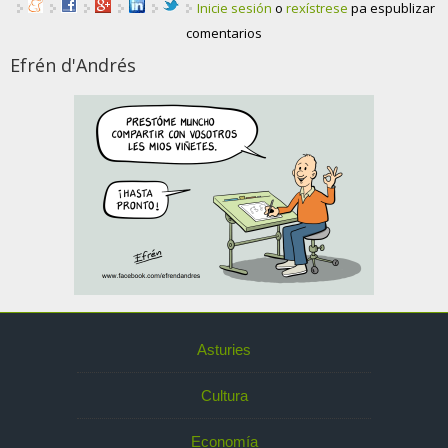
Inicie sesión
o
rexístrese
pa espublizar
comentarios
Efrén d'Andrés
Asturies
Cultura
Economía