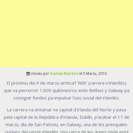
Unviáu por
Damián Barreiro
el 5 Marzu, 2010
El próximu día 9 de marzu arrinca'l ‘Rith’ (carrera n’irlandés)
que va percorrer 1.600 quilómetros ente Belfast y Galway pa
consiguir fondos pa impulsar l'usu social del irlandés.
La carrera va entamar na capital d'Irlanda del Norte y pasa
pela capital de la República d'Irlanda, Dublín, p’acabar el 17 de
marzu, día de San Patriciu, en Galway, una de les principales
ciudaes del oeste irlandés, mui cerca de les árees onde entá