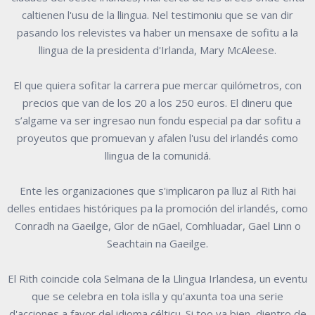
caltienen l'usu de la llingua. Nel testimoniu que se van dir
pasando los relevistes va haber un mensaxe de sofitu a la
llingua de la presidenta d'Irlanda, Mary McAleese.
El que quiera sofitar la carrera pue mercar quilómetros, con
precios que van de los 20 a los 250 euros. El dineru que
s’algame va ser ingresao nun fondu especial pa dar sofitu a
proyeutos que promuevan y afalen l'usu del irlandés como
llingua de la comunidá.
Ente les organizaciones que s'implicaron pa lluz al Rith hai
delles entidaes históriques pa la promoción del irlandés, como
Conradh na Gaeilge, Glor de nGael, Comhluadar, Gael Linn o
Seachtain na Gaeilge.
El Rith coincide cola Selmana de la Llingua Irlandesa, un eventu
que se celebra en tola islla y qu'axunta toa una serie
d'acciones a favor del idioma célticu. Si too va bien, dientro de