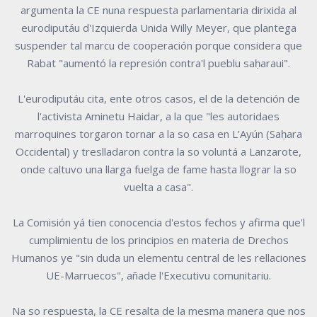
argumenta la CE nuna respuesta parlamentaria dirixida al
eurodiputáu d'Izquierda Unida Willy Meyer, que plantega
suspender tal marcu de cooperación porque considera que
Rabat "aumentó la represión contra'l pueblu saḥaraui".
L'eurodiputáu cita, ente otros casos, el de la detención de
l'activista Aminetu Haidar, a la que "les autoridaes
marroquines torgaron tornar a la so casa en L’Ayún (Saḥara
Occidental) y treslladaron contra la so voluntá a Lanzarote,
onde caltuvo una llarga fuelga de fame hasta llograr la so
vuelta a casa".
La Comisión yá tien conocencia d'estos fechos y afirma que'l
cumplimientu de los principios en materia de Drechos
Humanos ye "sin duda un elementu central de les rellaciones
UE-Marruecos", añade l'Executivu comunitariu.
Na so respuesta, la CE resalta de la mesma manera que nos