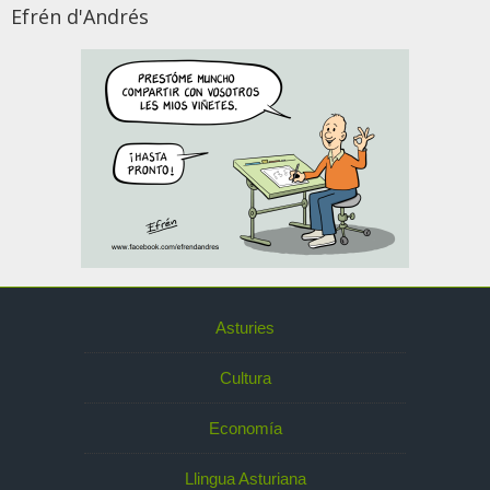
Efrén d'Andrés
Asturies
Cultura
Economía
Llingua Asturiana