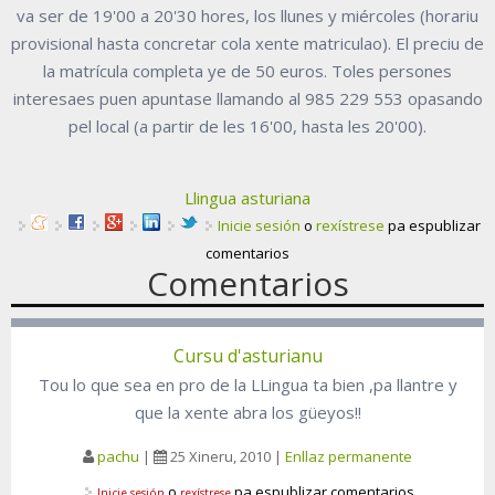
va ser de 19'00 a 20'30 hores, los llunes y miércoles (horariu
provisional hasta concretar cola xente matriculao). El preciu de
la matrícula completa ye de 50 euros. Toles persones
interesaes puen apuntase llamando al 985 229 553 opasando
pel local (a partir de les 16'00, hasta les 20'00).
Llingua asturiana
Inicie sesión
o
rexístrese
pa espublizar
comentarios
Comentarios
Cursu d'asturianu
Tou lo que sea en pro de la LLingua ta bien ,pa llantre y
que la xente abra los güeyos!!
pachu
|
25 Xineru, 2010
|
Enllaz permanente
o
pa espublizar comentarios
Inicie sesión
rexístrese