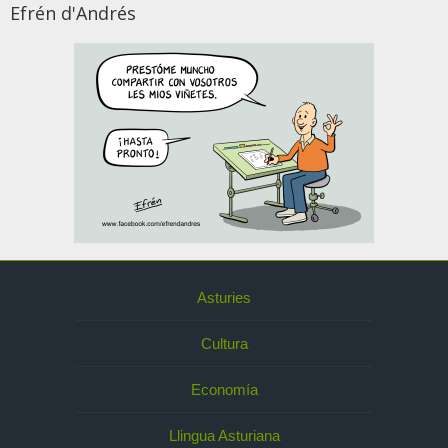
Efrén d'Andrés
Asturies
Cultura
Economía
Llingua Asturiana