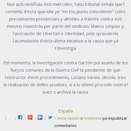
Nun autu notificáu esti miércoles, l'altu tribunal señala que'l
conteníu d'esta querella ye "en tou puntu coincidente" coles
previamente presentaes y almitíes a trámite contra esti
mesmu maxistráu per parte del sindicatu Manos Limpias y
l'asociación de Libertad e Identidad, polo qu'acuerda
l'acumulación d'esta última iniciativa a la causa que yá
s'investiga.
Pel momentu, la investigación contra Garzón pol asuntu de los
fueyos comunes de la Guerra Civil ta pendiente de que
l'instructor d'esti procedimientu, Luciano Varela, decida, tres
la realización de delles pruebes, si a lo último procede contra'l
xuez o archiva la causa.
España
Inicie sesión
o
rexístrese
pa espublizar
comentarios