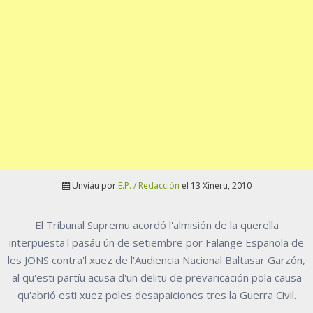
Unviáu por
E.P. / Redacción
el 13 Xineru, 2010
El Tribunal Supremu acordó l'almisión de la querella
interpuesta'l pasáu ún de setiembre por Falange Española de
les JONS contra'l xuez de l'Audiencia Nacional Baltasar Garzón,
al qu'esti partíu acusa d'un delitu de prevaricación pola causa
qu'abrió esti xuez poles desapaiciones tres la Guerra Civil.