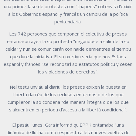
una primer fase de protestes con "chapeos" col envís d'exixir
a los Gobiernos español y francés un cambiu de la política
penitenciaria.
Les 742 persones que componen el coleutivu de presos
entamaron ayeri la so protesta "negándose a salir de la so
celda" y nun se comunicarán con naide demientres el tiempu
que dure la iniciativa. El so oxetivu sería que nos Estaos
español y francés "se reconoza'l so estatutos políticu y cesen
les violaciones de derechos".
Nel testu unviáu al diariu, los presos exixen la puesta en
llibertá darréu de los reclusos enfermos o de los que
cumplieron la so condena "de manera íntegra o de los que
s'alcuentren en periodu d'accesu a la llibertá condicional".
El pasáu llunes, Gara informó qu'EPPK entamaba "una
dinámica de llucha como respuesta a les nueves vueltes de