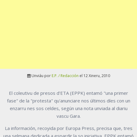
Unviáu por
E.P. / Redacción
el 12 Xineru, 2010
El coleutivu de presos d'ETA (EPPK) entamó "una primer
fase" de la "protesta" qu'anunciare nos últimos díes con un
enzarru nes sos celdes, según una nota unviada al diariu
vascu Gara.
La información, recoyida por Europa Press, precisa que, tres
una selmana dedicada a espardir la so iniciativa, EPPK entamó