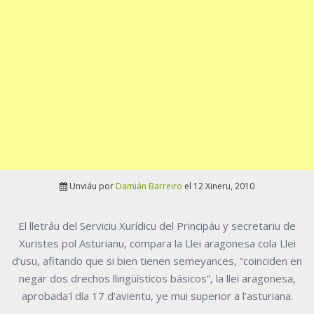
Unviáu por
Damián Barreiro
el 12 Xineru, 2010
El lletráu del Serviciu Xurídicu del Principáu y secretariu de
Xuristes pol Asturianu, compara la Llei aragonesa cola Llei
d’usu, afitando que si bien tienen semeyances, “coinciden en
negar dos drechos llingüísticos básicos”, la llei aragonesa,
aprobada'l día 17 d'avientu, ye mui superior a l’asturiana.