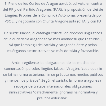
El Plenu de les Cortes de Aragón aprobó, col votu en contra
del PP y del Partido Aragonés (PAR), la proposición de Llei de
Llingües Propies de la Comunidá Autónoma, presentada pol
PSOE, y negociada con Chunta Aragonesista (CHA) y con IU.
Pa Xurde Blanco, el catálogu estrictu de drechos llingüísticos
de la ciudadanía aragonesa ye más abondosu que l'asturianu,
yá que l’emplegu del catalán y l’aragonés énte y pelos
muérganos alministrativos ye más detalláu y favoratible.
Amás, regúlense les obligaciones de los medios de
comunicación pa coles llingües falaes n’Aragón, “cosa que nin
se fai na norma asturiana, nin se práutica nos medios públicos
y menos nos privaos”. Según el xurista, la norma aragonesa
recueye de trataos internacionales obligaciones
alministratives “dafechamente ignoraes na normativa y
práutica asturiana”.