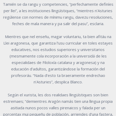
Tamién se da rangu y competencies, “perfechamente definíes
per llei”, a les instituciones llingüístiques, “mientres n’Asturies
regúlense con normes de mínimu rangu, davezu resoluciones,
feches de mala manera y pa salir del pasu”, esclaria.
Mientres que nel enseñu, magar voluntariu, ta bien afitáu na
Llei aragonesa, que garantiza l’usu curricular en toles estayes
educatives, nos estudios superiores y universitarios
(mesmamente cola incorporación a la universidá de les
especialidaes de Filoloxía catalana y aragonesa) y na
educación d’adultos, garantizándose la formación del
profesoráu. “Nada d’esto ta braeramente endrechao
n’Asturies”, desplica Blanco.
Según el xurista, les dos realidaes llingüístiques son bien
estremaes; “demientres Aragón namás tien una llingua propia
asitiada nunos pocos valles pirenaicos y falada per un
porcentax mui pequeñu de población, arriendes d’una fastera,