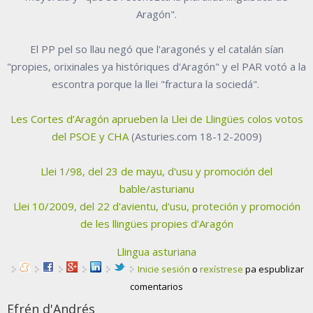
Aragón".
El PP pel so llau negó que l'aragonés y el catalán sían
"propies, orixinales ya históriques d'Aragón" y el PAR votó a la
escontra porque la llei "fractura la sociedá".
Les Cortes d’Aragón aprueben la Llei de Llingües colos votos
del PSOE y CHA
(Asturies.com 18-12-2009)
Llei 1/98, del 23 de mayu, d'usu y promoción del
bable/asturianu
Llei 10/2009, del 22 d'avientu, d'usu, proteción y promoción
de les llingües propies d'Aragón
Llingua asturiana
Inicie sesión
o
rexístrese
pa espublizar
comentarios
Efrén d'Andrés