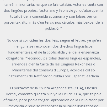
tamién minoritaria, na que se fala catalán, Asturies cunta con
dos llingües propies, l’asturianu y l'eonaviegu, qu’abarquen la
totalidá de la comunidá autónoma y son falaes per un
porcentax altu, más d’un terciu nos cálculos más baxos, de la
población”.
No que si coinciden les dos lleis, según el lletráu, ye qu’en
nenguna se reconocen dos drechos llingüísticos
fundamentales; el de la cooficialidá y el de la enseñanza
obligatoria, “reconocíu pa toles demás llingües españoles,
arriendes d’en la Carta de les Llingües Rexonales o
Minoritaries del Conseyu d’Europa, acordies col so
Instrumentu de Ratificación robláu por España”, esclaria.
El portavoz de la Chunta Aragonesista (CHA), Chesús
Bernal, comentó qu'esta nun ye la Llei de CHA, que ta pola
oficialidá, pero podía torgar l'aprobación de la Llei o facer por
meyorala y "que se reconozca la pluralidá lingüística de