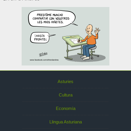
Asturies
Cultura
Economía
Llingua Asturiana