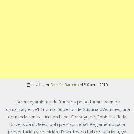
Unviáu por
Damián Barreiro
el 8 Xineru, 2010
L’Aconceyamientu de Xuristes pol Asturianu vien de
formalizar, énte’l Tribunal Superior de Xusticia d’Asturies, una
demanda contra l’Alcuerdu del Conseyu de Gobiernu de la
Universidá d’Uviéu, pol que s’aprueba’l Reglamentu pa la
presentación y receición d’escritos en bable/asturianu, yá