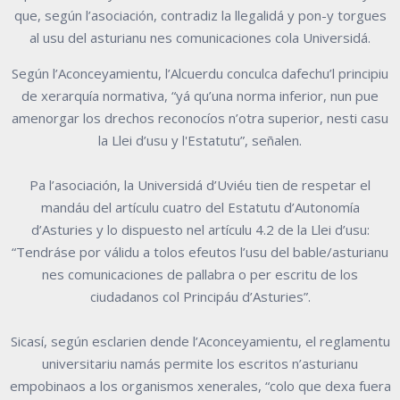
que, según l’asociación, contradiz la llegalidá y pon-y torgues
al usu del asturianu nes comunicaciones cola Universidá.
Según l’Aconceyamientu, l’Alcuerdu conculca dafechu’l principiu
de xerarquía normativa, “yá qu’una norma inferior, nun pue
amenorgar los drechos reconocíos n’otra superior, nesti casu
la Llei d’usu y l'Estatutu”, señalen.
Pa l’asociación, la Universidá d’Uviéu tien de respetar el
mandáu del artículu cuatro del Estatutu d’Autonomía
d’Asturies y lo dispuesto nel artículu 4.2 de la Llei d’usu:
“Tendráse por válidu a tolos efeutos l’usu del bable/asturianu
nes comunicaciones de pallabra o per escritu de los
ciudadanos col Principáu d’Asturies”.
Sicasí, según esclarien dende l’Aconceyamientu, el reglamentu
universitariu namás permite los escritos n’asturianu
empobinaos a los organismos xenerales, “colo que dexa fuera