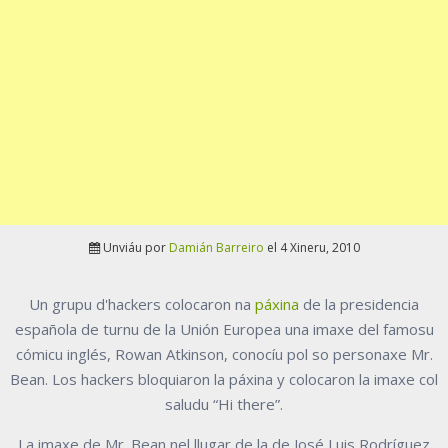
Unviáu por
Damián Barreiro
el 4 Xineru, 2010
Un grupu d'hackers colocaron na
páxina
de la presidencia
española de turnu de la Unión Europea una imaxe del famosu
cómicu inglés, Rowan Atkinson, conocíu pol so personaxe Mr.
Bean. Los hackers bloquiaron la páxina y colocaron la imaxe col
saludu “Hi there”.
La imaxe de Mr. Bean nel llugar de la de José Luis Rodríguez