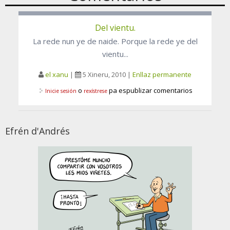
Del vientu.
La rede nun ye de naide. Porque la rede ye del
vientu...
el xanu
|
5 Xineru, 2010
|
Enllaz permanente
o
pa espublizar comentarios
Inicie sesión
rexístrese
Efrén d'Andrés