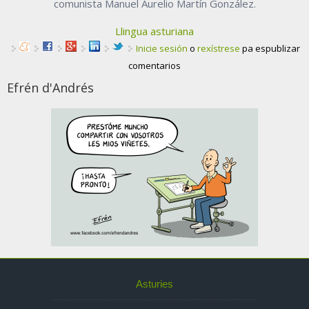
comunista Manuel Aurelio Martín González.
Llingua asturiana
Inicie sesión
o
rexístrese
pa espublizar
comentarios
Efrén d'Andrés
Asturies