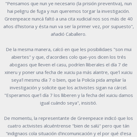
"Pensamos que nun ye necesario (la prisión preventiva), nun
hai peligru de fuga y nun queremos torgar la investigación.
Greenpeace nuncá faltó a una cita xudicial nos sos más de 40
años d'historia y ésta nun va ser la primer vez, por supuesto",
añadió Caballero.
De la mesma manera, calcó en que les posibilidaes "son mui
abiertes" y que, d'acordies colo que-yos dicen los trés
abogaos que lleven el casu, podríen lliberales el día 7 de
xineru y poner una fecha de xuiciu pa más alantre, que'l xuiciu
seya'l mesmu día 7 o bien, que la Policía pida ampliar la
investigación y solicite que los activistes sigan na cárcel.
"Esperamos que'l día 7 los lliberen y la fecha del xuiciu damos
igual cuándo seya", insistió.
De momentu, la representante de Greenpeace indicó que los
cuatro activistes alcuéntrense "bien de salú" pero que tán
"indignaos cola situación d'incomunicación y el por qué d'esa