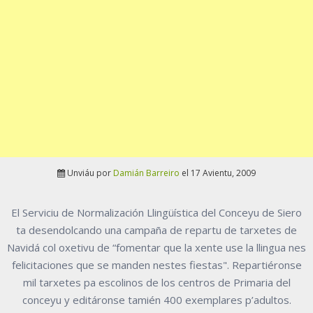
Unviáu por
Damián Barreiro
el 17 Avientu, 2009
El Serviciu de Normalización Llingüística del Conceyu de Siero
ta desendolcando una campaña de repartu de tarxetes de
Navidá col oxetivu de “fomentar que la xente use la llingua nes
felicitaciones que se manden nestes fiestas". Repartiéronse
mil tarxetes pa escolinos de los centros de Primaria del
conceyu y editáronse tamién 400 exemplares p’adultos.