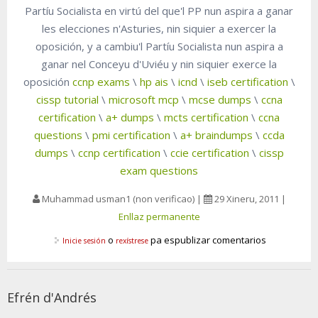
Partíu Socialista en virtú del que'l PP nun aspira a ganar
les elecciones n'Asturies, nin siquier a exercer la
oposición, y a cambiu'l Partíu Socialista nun aspira a
ganar nel Conceyu d'Uviéu y nin siquier exerce la
oposición
ccnp exams
\
hp ais
\
icnd
\
iseb certification
\
cissp tutorial
\
microsoft mcp
\
mcse dumps
\
ccna
certification
\
a+ dumps
\
mcts certification
\
ccna
questions
\
pmi certification
\
a+ braindumps
\
ccda
dumps
\
ccnp certification
\
ccie certification
\
cissp
exam questions
Muhammad usman1 (non verificao)
|
29 Xineru, 2011
|
Enllaz permanente
o
pa espublizar comentarios
Inicie sesión
rexístrese
Efrén d'Andrés