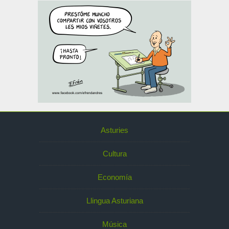
Asturies
Cultura
Economía
Llingua Asturiana
Música