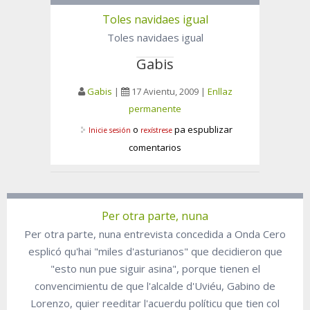
Toles navidaes igual
Toles navidaes igual
Gabis
Gabis
|
17 Avientu, 2009
|
Enllaz
permanente
o
pa espublizar
Inicie sesión
rexístrese
comentarios
Per otra parte, nuna
Per otra parte, nuna entrevista concedida a Onda Cero
esplicó qu'hai "miles d'asturianos" que decidieron que
"esto nun pue siguir asina", porque tienen el
convencimientu de que l'alcalde d'Uviéu, Gabino de
Lorenzo, quier reeditar l'acuerdu políticu que tien col