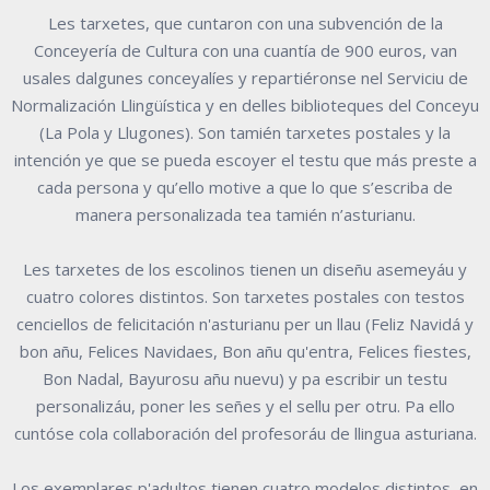
Les tarxetes, que cuntaron con una subvención de la
Conceyería de Cultura con una cuantía de 900 euros, van
usales dalgunes conceyalíes y repartiéronse nel Serviciu de
Normalización Llingüística y en delles biblioteques del Conceyu
(La Pola y Llugones). Son tamién tarxetes postales y la
intención ye que se pueda escoyer el testu que más preste a
cada persona y qu’ello motive a que lo que s’escriba de
manera personalizada tea tamién n’asturianu.
Les tarxetes de los escolinos tienen un diseñu asemeyáu y
cuatro colores distintos. Son tarxetes postales con testos
cenciellos de felicitación n'asturianu per un llau (Feliz Navidá y
bon añu, Felices Navidaes, Bon añu qu'entra, Felices fiestes,
Bon Nadal, Bayurosu añu nuevu) y pa escribir un testu
personalizáu, poner les señes y el sellu per otru. Pa ello
cuntóse cola collaboración del profesoráu de llingua asturiana.
Los exemplares p'adultos tienen cuatro modelos distintos, en