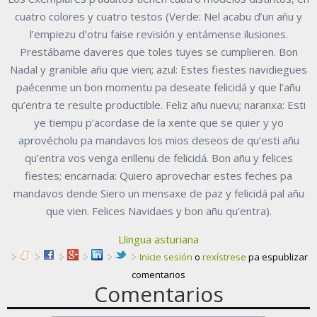
cuatro colores y cuatro testos (Verde: Nel acabu d’un añu y
l’empiezu d’otru faise revisión y entámense ilusiones.
Prestábame daveres que toles tuyes se cumplieren. Bon
Nadal y granible añu que vien; azul: Estes fiestes navidiegues
paécenme un bon momentu pa deseate felicidá y que l’añu
qu’entra te resulte productible. Feliz añu nuevu; naranxa: Esti
ye tiempu p’acordase de la xente que se quier y yo
aprovécholu pa mandavos los mios deseos de qu’esti añu
qu’entra vos venga enllenu de felicidá. Bon añu y felices
fiestes; encarnada: Quiero aprovechar estes feches pa
mandavos dende Siero un mensaxe de paz y felicidá pal añu
que vien. Felices Navidaes y bon añu qu’entra).
Llingua asturiana
Inicie sesión
o
rexístrese
pa espublizar
comentarios
Comentarios