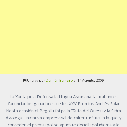
Unviáu por
Damián Barreiro
el 14 Avientu, 2009
La Xunta pola Defensa la Llingua Asturiana ta acabantes
d’anunciar los ganadores de los XXV Premios Andrés Solar.
Nesta ocasión el Pegollu foi pa la “Ruta del Quesu y la Sidra
d’Asiegu”, iniciativa empresarial de calter turísticu a la que-y
conceden el premiu pol so apueste decidíu pol idioma a lo