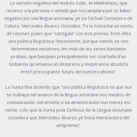
La versión negativa del Andrés Solar, el Madreñazu, que
reconoz a la persona o entidá que rescamplara pol so llabor
negativu pa cola llingua asturiana, ye pa l’actual Conseyera de
Cultura, Mercedes Álvarez González. Pa la Xunta hai un cientu
de razones poles que “castigala” con esti premiu. Ente elles
una política llingüística “inexistente, porque namás se ven
determinaes iniciatives, les más de les veces bastante
probes, que busquen principalmente ser coartada d’un
Gobiernu qu’amuesa un despreciu y inoperancia absoluta
énte’l preocupante futuru del nuestru idioma”.
La Xunta fina diciendo que “una política llingüística na que nun
se trabaya nel avance de la llingua asturiana nos medios de
comunicación, nel enseñu o na alministración nun merez esi
nome, colo que la Xunta pola Defensa de la Llingua Asturiana
considera que Mercedes Álvarez ye bona merecedora del
antipremiu”.