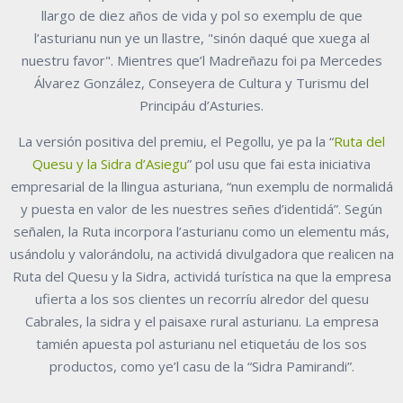
llargo de diez años de vida y pol so exemplu de que
l’asturianu nun ye un llastre, "sinón daqué que xuega al
nuestru favor". Mientres que’l Madreñazu foi pa Mercedes
Álvarez González, Conseyera de Cultura y Turismu del
Principáu d’Asturies.
La versión positiva del premiu, el Pegollu, ye pa la “
Ruta del
Quesu y la Sidra d’Asiegu
” pol usu que fai esta iniciativa
empresarial de la llingua asturiana, “nun exemplu de normalidá
y puesta en valor de les nuestres señes d’identidá”. Según
señalen, la Ruta incorpora l’asturianu como un elementu más,
usándolu y valorándolu, na actividá divulgadora que realicen na
Ruta del Quesu y la Sidra, actividá turística na que la empresa
ufierta a los sos clientes un recorríu alredor del quesu
Cabrales, la sidra y el paisaxe rural asturianu. La empresa
tamién apuesta pol asturianu nel etiquetáu de los sos
productos, como ye’l casu de la “Sidra Pamirandi”.