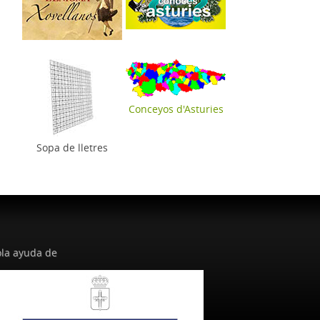
Conceyos d'Asturies
Sopa de lletres
la ayuda de