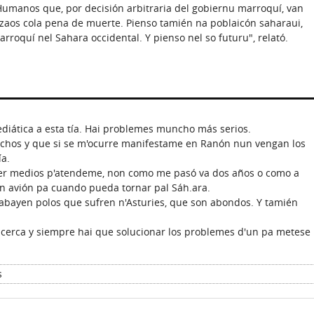
Humanos que, por decisión arbitraria del gobiernu marroquí, van
zaos cola pena de muerte. Pienso tamién na poblaicón saharaui,
rroquí nel Sahara occidental. Y pienso nel so futuru", relató.
diática a esta tía. Hai problemes muncho más serios.
hos y que si se m'ocurre manifestame en Ranón nun vengan los
ía.
ener medios p'atendeme, non como me pasó va dos años o como a
un avión pa cuando pueda tornar pal Sáh.ara.
trabayen polos que sufren n'Asturies, que son abondos. Y tamién
cerca y siempre hai que solucionar los problemes d'un pa metese
s