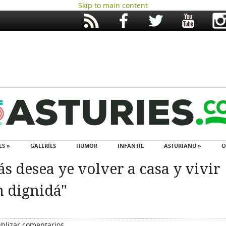
Skip to main content
ES »
GALERÍES
HUMOR
INFANTIL
ASTURIANU »
O
s desea ye volver a casa y vivir
n dignidá"
blizar comentarios