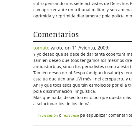
sufro pensando nos siete activistes de Derechos 
comaprecer ante un tribunal militar, y son amena
oprimida y reprimida diariamente pola policía moa
Comentarios
tomate
wrote on
11 Avientu, 2009
:
Y yo deseo que se dexe de dar tanta cobertura me
Tamién deseo que toos tengamos los mesmos drec
antidisturbios, sinon los periodistes como a esta t
Tamién deseo dir al Sespa (antiguu Insalud) y t
esta tía que tien una UVI móvil nel aeropuertu y 
Ah! y que toos esos que tán esmolecíos por ella 
pola discriminación llingüística.
Más que nada, deseo too esto porque queda más 
a solucionar los de los demás.
o
pa espublizar comentario
Inicie sesión
rexístrese