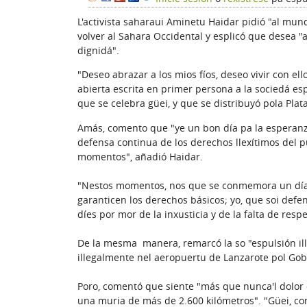
L'activista saharaui Aminetu Haidar pidió "al mun
volver al Sahara Occidental y esplicó que desea "ab
dignidá".
"Deseo abrazar a los mios fíos, deseo vivir con el
abierta escrita en primer persona a la sociedá e
que se celebra güei, y que se distribuyó pola Pla
Amás, comento que "ye un bon día pa la esperanza"
defensa continua de los derechos llexítimos del p
momentos", añadió Haidar.
"Nestos momentos, nos que se conmemora un día 
garanticen los derechos básicos; yo, que soi def
díes por mor de la inxusticia y de la falta de res
De la mesma manera, remarcó la so "espulsión il
illegalmente nel aeropuertu de Lanzarote pol Gobi
Poro, comentó que siente "más que nunca'l dolor 
una muria de más de 2.600 kilómetros". "Güei, c