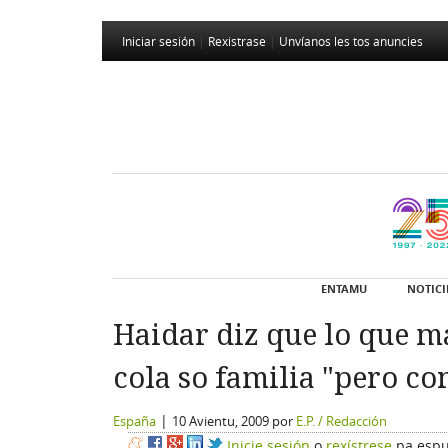
Iniciar sesión
|
Rexistrase
|
Unvíanos les tos anuncies
ENTAMU
NOTICI
Haidar diz que lo que má
cola so familia "pero co
|
España
10 Avientu, 2009
por
E.P. / Redacción
Inicie sesión
o
rexístrese
pa espu