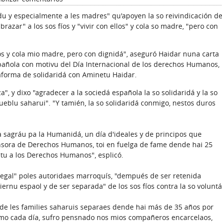
du y especialmente a les madres" qu'apoyen la so reivindicación d
razar" a los sos fíos y "vivir con ellos" y cola so madre, "pero con
los y cola mio madre, pero con dignidá", aseguró Haidar nuna carta
spañola con motivu del Día Internacional de los derechos Humanos,
taforma de solidaridá con Aminetu Haidar.
, y dixo "agradecer a la sociedá española la so solidaridá y la so
ueblu saharui". "Y tamién, la so solidaridá conmigo, nestos duros
sagráu pa la Humanidá, un día d'ideales y de principos que
ensora de Derechos Humanos, toi en fuelga de fame dende hai 25
petu a los Derechos Humanos", esplicó.
legal" poles autoridaes marroquís, "dempués de ser retenida
ernu espaol y de ser separada" de los sos fíos contra la so voluntá
de les families saharuis separaes dende hai más de 35 años por
omo cada día, sufro pensnado nos mios compañeros encarcelaos,