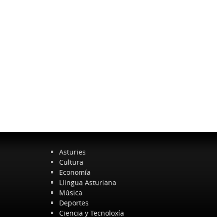
Asturies
Cultura
Economía
Llingua Asturiana
Música
Deportes
Ciencia y Tecnoloxía