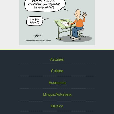
Asturies
Cultura
Economía
Llingua Asturiana
Música