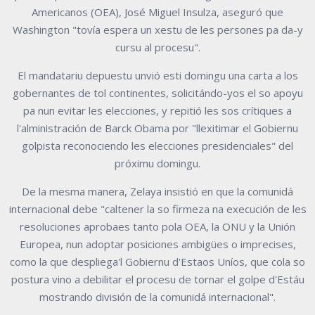
Americanos (OEA), José Miguel Insulza, aseguró que
Washington "tovía espera un xestu de les persones pa da-y
cursu al procesu".
El mandatariu depuestu unvió esti domingu una carta a los
gobernantes de tol continentes, solicitándo-yos el so apoyu
pa nun evitar les elecciones, y repitió les sos crítiques a
l'alministración de Barck Obama por "llexitimar el Gobiernu
golpista reconociendo les elecciones presidenciales" del
próximu domingu.
De la mesma manera, Zelaya insistió en que la comunidá
internacional debe "caltener la so firmeza na execución de les
resoluciones aprobaes tanto pola OEA, la ONU y la Unión
Europea, nun adoptar posiciones ambigües o imprecises,
como la que despliega'l Gobiernu d'Estaos Uníos, que cola so
postura vino a debilitar el procesu de tornar el golpe d'Estáu
mostrando división de la comunidá internacional".