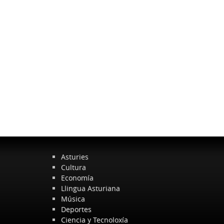
Asturies
Cultura
Economía
Llingua Asturiana
Música
Deportes
Ciencia y Tecnoloxía