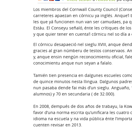
Los miembros del Cornwall County Council (Conseyu
carreteres apaezan en córnicu ya inglés. Anque’l 
les que yá funcionen nun van ser camudaes, pa q
Estáu. El Conseyu señaló, énte les crítiques de lo
y que quier tener en cuenta’l córnicu nel so día a 
El córnicu desapaeció nel sieglu XVIII, anque den
gracies al gran númberu de testos conservaos. A
y, anque ensin nengún reconocimientu oficial, fa
conocimientu anque nun seyan a falalo.
Tamién tien presencia en dalgunes escueles como
de quince minutos nesta llingua. Dalgunos padres
nun pasaba dende fai más d’un sieglu. Anguaño, 12
alumnos) y 70 en secundaria ( de 32.000).
En 2008, dempués de dos años de trabayu, la Kowe
favor d’una norma escrita qu’unificara les cuatro 
idioma na escuela y na vida pública énte l’impor
cuenten revisar en 2013.