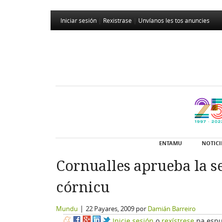
Iniciar sesión
|
Rexistrase
|
Unvíanos les tos anuncies
ENTAMU
NOTICI
Cornualles aprueba la se
córnicu
|
Mundu
22 Payares, 2009
por
Damián Barreiro
Inicie sesión
o
rexístrese
pa espu