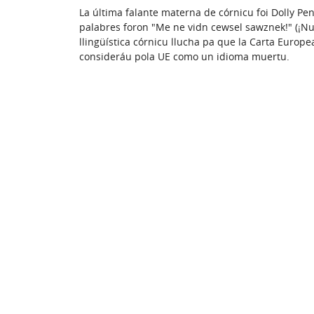
La última falante materna de córnicu foi Dolly Pe
palabres foron "Me ne vidn cewsel sawznek!" (¡Nun
llingüística córnicu llucha pa que la Carta Europe
consideráu pola UE como un idioma muertu.