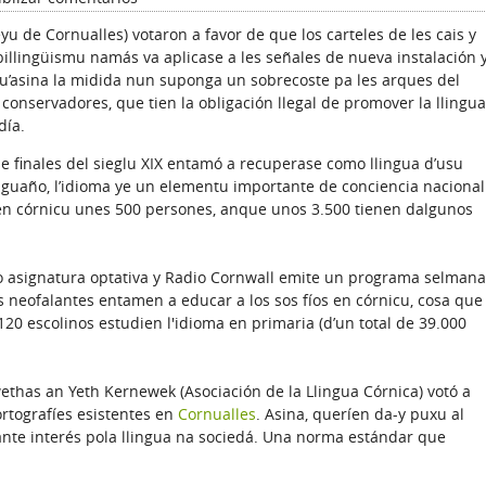
 de Cornualles) votaron a favor de que los carteles de les cais y
billingüismu namás va aplicase a les señales de nueva instalación 
u’asina la midida nun suponga un sobrecoste pa les arques del
s conservadores, que tien la obligación llegal de promover la llingua
día.
de finales del sieglu XIX entamó a recuperase como llingua d’usu
nguaño, l’idioma ye un elementu importante de conciencia nacional
len córnicu unes 500 persones, anque unos 3.500 tienen dalgunos
 asignatura optativa y Radio Cornwall emite un programa selmana
 neofalantes entamen a educar a los sos fíos en córnicu, cosa que
0 escolinos estudien l'idioma en primaria (d’un total de 39.000
thas an Yeth Kernewek (Asociación de la Llingua Córnica) votó a
ortografíes esistentes en
Cornualles
. Asina, queríen da-y puxu al
tante interés pola llingua na sociedá. Una norma estándar que