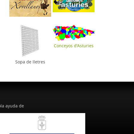
Conceyos d'Asturies
Sopa de lletres
la ayuda de