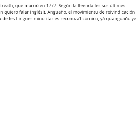
ntreath, que morrió en 1777. Según la lleenda les sos últimes
 quiero falar inglés!). Anguaño, el movimientu de reivindicación
a de les llingües minoritaries reconoza’l córnicu, yá qu’anguaño ye