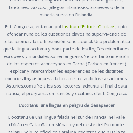
bretones, vascos, gallegos, irlandeses, araneses o de la
minoría sueca en Finlandia.
Esti Congresu, entamáu pol
Institut d'Estudis Occitans
, quier
afondar nuna de les cuestiones claves na supervivencia de
tolos idiomes: la so tresmisión xeneracional. Una problématica
que la llingua occitana y bona parte de les llingües minoritaries
europees y mundiales sufren anguaño. Ye por tanto intención
de los espertos aconceyaos en Tarba (Tarbes en francés)
esplicar y intercambiar les esperiencies de les distintes
minoríes llingüístiques a la hora de tresmitir los sos idiomes.
Asturies.com
ufre a los sos llectores, adxuntu al final d'esta
noticia, el programa, en francés y occitanu, d'esti Congresu.
L'occitanu, una llingua en peligru de desapaecer
L'occitanu ye una llingua falada nel sur de Francia, nel valle
d'Arán en Cataluña, en Mónaco y nel oeste del Piemonte
italianu. Solo ye oficial en Cataluña, mientres que n'Italia ta