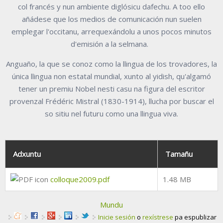
col francés y nun ambiente diglósicu dafechu. A too ello
añádese que los medios de comunicación nun suelen
emplegar l'occitanu, arrequexándolu a unos pocos minutos
d'emisión a la selmana.
Anguaño, la que se conoz como la llingua de los trovadores, la
única llingua non estatal mundial, xunto al yidish, qu'algamó
tener un premiu Nobel nesti casu na figura del escritor
provenzal Frédéric Mistral (1830-1914), llucha por buscar el
so sitiu nel futuru como una llingua viva.
Adxuntu
Tamañu
colloque2009.pdf
1.48 MB
Mundu
Inicie sesión
o
rexístrese
pa espublizar