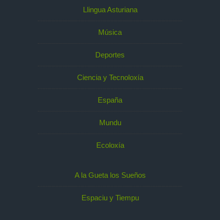
Llingua Asturiana
Música
Deportes
Ciencia y Tecnoloxía
España
Mundu
Ecoloxía
A la Gueta los Sueños
Espaciu y Tiempu