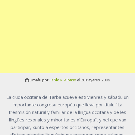
Unviáu por
Pablo R. Alonso
el 20 Payares, 2009
La ciudá occitana de Tarba acueye esti vienres y sábadu un
importante congresu européu que lleva por títulu "La
tresmisión natural y familiar de la llingua occitana y de les
llingües rexonales y minoritaries n'Europa", y nel que van
participar, xunto a espertos occitanos, representantes
d'otres minoríes llingüístiques europees como galeses,