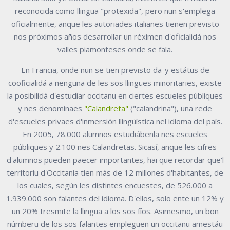
reconocida como llingua "protexida", pero nun s'emplega
oficialmente, anque les autoriades italianes tienen previsto
nos próximos años desarrollar un réximen d'oficialidá nos
valles piamonteses onde se fala.
En Francia, onde nun se tien previsto da-y estátus de
cooficialidá a nenguna de les sos llingües minoritaries, existe
la posibilidá d'estudiar occitanu en ciertes escueles públiques
y nes denominaes
"Calandreta"
("calandrina"), una rede
d'escueles privaes d'inmersión llingüística nel idioma del país.
En 2005, 78.000 alumnos estudiábenla nes escueles
públiques y 2.100 nes Calandretas. Sicasí, anque les cifres
d'alumnos pueden paecer importantes, hai que recordar que'l
territoriu d'Occitania tien más de 12 millones d'habitantes, de
los cuales, según les distintes encuestes, de 526.000 a
1.939.000 son falantes del idioma. D'ellos, solo ente un 12% y
un 20% tresmite la llingua a los sos fíos. Asimesmo, un bon
númberu de los sos falantes empleguen un occitanu amestáu