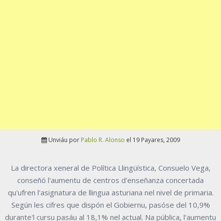
Unviáu por
Pablo R. Alonso
el 19 Payares, 2009
La directora xeneral de Política Llingüística, Consuelo Vega,
conseñó l'aumentu de centros d'enseñanza concertada
qu'ufren l'asignatura de llingua asturiana nel nivel de primaria.
Según les cifres que dispón el Gobiernu, pasóse del 10,9%
durante'l cursu pasáu al 18,1% nel actual. Na pública, l'aumentu