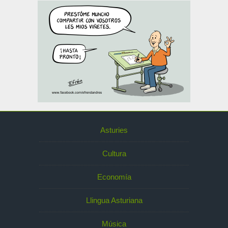
Asturies
Cultura
Economía
Llingua Asturiana
Música