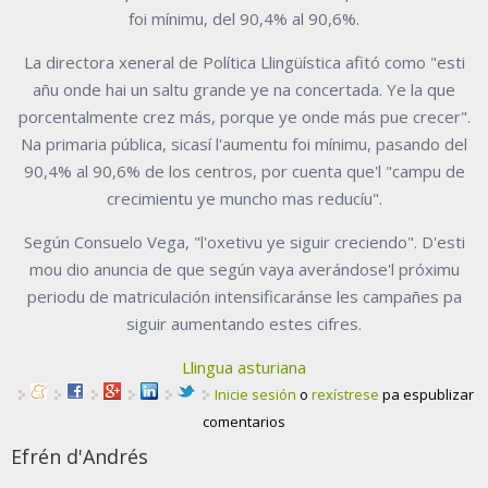
foi mínimu, del 90,4% al 90,6%.
La directora xeneral de Política Llingüística afitó como "esti
añu onde hai un saltu grande ye na concertada. Ye la que
porcentalmente crez más, porque ye onde más pue crecer".
Na primaria pública, sicasí l'aumentu foi mínimu, pasando del
90,4% al 90,6% de los centros, por cuenta que'l "campu de
crecimientu ye muncho mas reducíu".
Según Consuelo Vega, "l'oxetivu ye siguir creciendo". D'esti
mou dio anuncia de que según vaya averándose'l próximu
periodu de matriculación intensificaránse les campañes pa
siguir aumentando estes cifres.
Llingua asturiana
Inicie sesión
o
rexístrese
pa espublizar
comentarios
Efrén d'Andrés