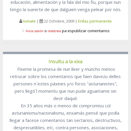
educación, alimentación y la fala del mio fiu, porque nun
tengo la sueerte de que dalguien venga pelear por nós.
tomate
|
22 Ochobre, 2009
|
Enllaz permanente
o
pa espublizar comentarios
Inicie sesión
rexístrese
Insultu a la xixa
Fíxeme la promesa de nun lleer y muncho menos
retrucar sobre los comentarios que faen davezu delles
persones n´estes páxines y/o foros "asturianistes",
pero llegó´l momentu que nun pude aguantame sin
decir daqué.
En 35 años más o menos de compromisu col
asturianismu/nacionalismu, enxamás pensé que podía
llegar a facese comentarios tan sectarios, destructivos,
despreciatibles, etc, contra persones, asociaciones,