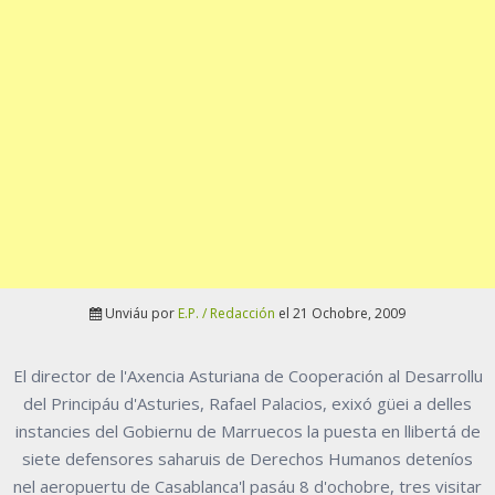
Unviáu por
E.P. / Redacción
el 21 Ochobre, 2009
El director de l'Axencia Asturiana de Cooperación al Desarrollu
del Principáu d'Asturies, Rafael Palacios, exixó güei a delles
instancies del Gobiernu de Marruecos la puesta en llibertá de
siete defensores saharuis de Derechos Humanos deteníos
nel aeropuertu de Casablanca'l pasáu 8 d'ochobre, tres visitar