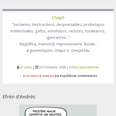
Chapó
"Sectarios, destructivos, despreciables, probetayos
intelectuales, gafos, xenófobos, racistes, totalitarios,
ignorantes..."
Magnífica, maxistral, impresionante, llúcida...
argumentación. Chapó D. Despistáu.
el xanu
|
23 Ochobre, 2009
|
Enllaz permanente
o
pa espublizar comentarios
Inicie sesión
rexístrese
Efrén d'Andrés