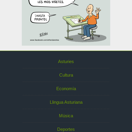
Asturies
Cultura
Economía
Llingua Asturiana
Música
Deportes