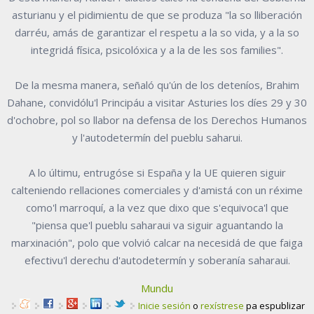
asturianu y el pidimientu de que se produza "la so lliberación
darréu, amás de garantizar el respetu a la so vida, y a la so
integridá física, psicolóxica y a la de les sos families".
De la mesma manera, señaló qu'ún de los deteníos, Brahim
Dahane, convidólu'l Principáu a visitar Asturies los díes 29 y 30
d'ochobre, pol so llabor na defensa de los Derechos Humanos
y l'autodetermín del pueblu saharui.
A lo últimu, entrugóse si España y la UE quieren siguir
calteniendo rellaciones comerciales y d'amistá con un réxime
como'l marroquí, a la vez que dixo que s'equivoca'l que
"piensa que'l pueblu saharaui va siguir aguantando la
marxinación", polo que volvió calcar na necesidá de que faiga
efectivu'l derechu d'autodetermín y soberanía saharaui.
Mundu
Inicie sesión
o
rexístrese
pa espublizar