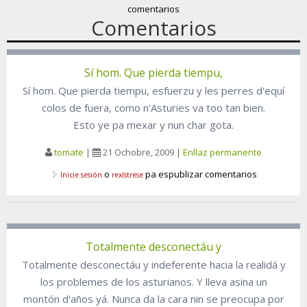
comentarios
Comentarios
Sí hom. Que pierda tiempu,
Sí hom. Que pierda tiempu, esfuerzu y les perres d'equí
colos de fuera, como n'Asturies va too tan bien.
Esto ye pa mexar y nun char gota.
tomate
|
21 Ochobre, 2009
|
Enllaz permanente
o
pa espublizar comentarios
Inicie sesión
rexístrese
Totalmente desconectáu y
Totalmente desconectáu y indeferente hacia la realidá y
los problemes de los asturianos. Y lleva asina un
montón d'años yá. Nunca da la cara nin se preocupa por