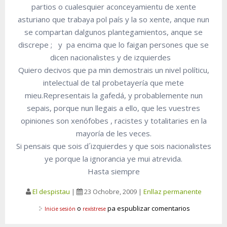
partios o cualesquier aconceyamientu de xente
asturiano que trabaya pol país y la so xente, anque nun
se compartan dalgunos plantegamientos, anque se
discrepe ; y pa encima que lo faigan persones que se
dicen nacionalistes y de izquierdes
Quiero decivos que pa min demostrais un nivel políticu,
intelectual de tal probetayería que mete
mieu.Representais la gafedá, y probablemente nun
sepais, porque nun llegais a ello, que les vuestres
opiniones son xenófobes , racistes y totalitaries en la
mayoría de les veces.
Si pensais que sois d´izquierdes y que sois nacionalistes
ye porque la ignorancia ye mui atrevida.
Hasta siempre
El despistau
|
23 Ochobre, 2009
|
Enllaz permanente
o
pa espublizar comentarios
Inicie sesión
rexístrese