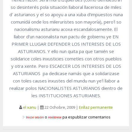
so desinterés pola situación llaboral llaceriosa de miles
d' asturianos y el so apoyu a una xuba d'impuestos nuna
comunidá onde los mileruristes son mayoría), pero'l so
nacionalismu asturianu acoxa escandalosamente. El
llabor d'un nacionalista nun pactu de gobiernu ye EN
PRIMER LLUGAR DEFENDER LOS INTERESES DE LOS
ASTURIANOS. Y ello nun quita pa que tamién se
solidarice coles inxusticies cometíes con otros pueblos
y otra xente. Pero ESCAECER LOS INTERESES DE LOS
ASTURIANOS pa dedicase namás que a solidarizase
con toles causes inxustes del mundu nun ye'l llabor a
realizar polos NACIONALISTES ASTURIANOS dientro de
les INSTITUCIONES ASTURIANES.
el xanu
|
22 Ochobre, 2009
|
Enllaz permanente
o
pa espublizar comentarios
Inicie sesión
rexístrese