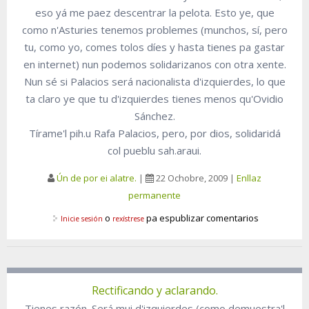
eso yá me paez descentrar la pelota. Esto ye, que
como n'Asturies tenemos problemes (munchos, sí, pero
tu, como yo, comes tolos díes y hasta tienes pa gastar
en internet) nun podemos solidarizanos con otra xente.
Nun sé si Palacios será nacionalista d'izquierdes, lo que
ta claro ye que tu d'izquierdes tienes menos qu'Ovidio
Sánchez.
Tírame'l pih.u Rafa Palacios, pero, por dios, solidaridá
col pueblu sah.araui.
Ún de por ei alatre.
|
22 Ochobre, 2009
|
Enllaz
permanente
o
pa espublizar comentarios
Inicie sesión
rexístrese
Rectificando y aclarando.
Tienes razón. Será mui d'izquierdes (como demuestra'l