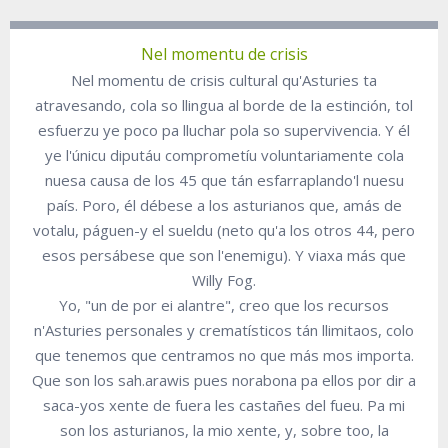
Nel momentu de crisis
Nel momentu de crisis cultural qu'Asturies ta
atravesando, cola so llingua al borde de la estinción, tol
esfuerzu ye poco pa lluchar pola so supervivencia. Y él
ye l'únicu diputáu comprometíu voluntariamente cola
nuesa causa de los 45 que tán esfarraplando'l nuesu
país. Poro, él débese a los asturianos que, amás de
votalu, páguen-y el sueldu (neto qu'a los otros 44, pero
esos persábese que son l'enemigu). Y viaxa más que
Willy Fog.
Yo, "un de por ei alantre", creo que los recursos
n'Asturies personales y crematísticos tán llimitaos, colo
que tenemos que centramos no que más mos importa.
Que son los sah.arawis pues norabona pa ellos por dir a
saca-yos xente de fuera les castañes del fueu. Pa mi
son los asturianos, la mio xente, y, sobre too, la