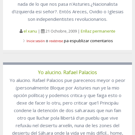
nada de lo que nos pasa n'Asturies.¿Nacionalista
d'izquierda esi señor?. Entós Areces, Ovidio o Iglesias
son independientistes revolucionarios.
el xanu
|
21 Ochobre, 2009
|
Enllaz permanente
o
pa espublizar comentarios
Inicie sesión
rexístrese
Yo alucino. Rafael Palacios
Yo alucino. Rafael Palacios pue parecenos meyor o peor
(personalmente Bloque por Asturies nun ye la mio
opción política) y podemos critica-y que faiga esto o
dexe de facer lo otru, pero criticar que'l Principáu
condene la detención de dos sah.arauis que nun fain
otro que lluchar pola llibertá d'un pueblu que vive
refuxáu nel desiertu arxelín, nuna de les zones del
desiertu del Sáh.ara onde la vida ye más difícil... home,