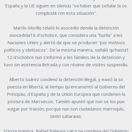
España y la UE siguen en silenciu "va haber que señalar la so
complicidá con esta situación".
Martín-Morillo relató lo asocedío dende la detención
asocedida'l 8 d'ochobre, que considera una "burlla" a les
Naciones Uníes y alertó de que se producen "por motivos
políticos y idelóxicos". De la mesma manera, señaló qu'hasta'l
12 d'ochobre nun s'informó a les families de la detención y
tuvo sin asistencia lletrada y con réxime de visites suspendíu.
Alberto Suárez condenó la detención illegal, y exixó la so
puesta en llibertá, al tiempu qu'encamentó al Gobiernu del
Principáu, d'España y de la Unión Europea que condenen la
postura de Marruecos. Tamién apuntó que nun se los pue
xulgar por traición, porque nun son ciudadanos marroquís,
sinón saharauis.
D'esta manera, Rafael Palacios calcó na condena del Gobiernu