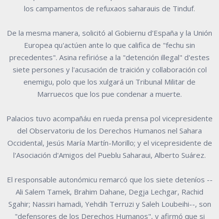
los campamentos de refuxaos saharauis de Tinduf.
De la mesma manera, solicitó al Gobiernu d'España y la Unión
Europea qu'actúen ante lo que califica de "fechu sin
precedentes". Asina refirióse a la "detención illegal" d'estes
siete persones y l'acusación de traición y collaboración col
enemigu, polo que los xulgará un Tribunal Militar de
Marruecos que los pue condenar a muerte.
Palacios tuvo acompañáu en rueda prensa pol vicepresidente
del Observatoriu de los Derechos Humanos nel Sahara
Occidental, Jesús María Martín-Morillo; y el vicepresidente de
l'Asociación d'Amigos del Pueblu Saharaui, Alberto Suárez.
El responsable autonómicu remarcó que los siete deteníos --
Ali Salem Tamek, Brahim Dahane, Degja Lechgar, Rachid
Sgahir; Nassiri hamadi, Yehdih Terruzi y Saleh Loubeihi--, son
"defensores de los Derechos Humanos", y afirmó que si