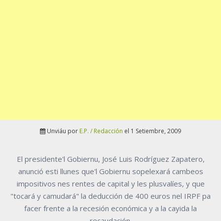
Unviáu por
E.P. / Redacción
el 1 Setiembre, 2009
El presidente'l Gobiernu, José Luis Rodríguez Zapatero,
anunció esti llunes que'l Gobiernu sopelexará cambeos
impositivos nes rentes de capital y les plusvalíes, y que
"tocará y camudará" la deducción de 400 euros nel IRPF pa
facer frente a la recesión económica y a la cayida la
recaudación.