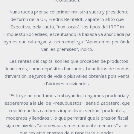
Nuna rueda prensa col primer ministru suecu y presidente
de turnu de la UE, Fredrik Reinfeldt, Zapatero afitó que
l'Executivu, pela cueta, "nun tocará" los tipos del IRPF nin
l'Impuestu Sociedaes, esceutuando la baxada yá anunciada pa
pymes que caltengan y creen emplegu. "Apuntemos per ónde
van les premises", indicó.
Les rentes del capital son les que proceden de productos
financieros, como depósitos bancarios, beneficios de fondos
d'inversión, seguros de vida o plusvalíes obteníes pola venta
d'aiciones o viviendes.
"Esto ye no que tamos trabayando, tengamos prudencia y
esperemos a la Llei de Presupuestos", señaló Zapatero, que
repitió que los cambeos impositivos sedrán "prudentes,
moderaos y llendaos", lo que permitirá que la presión fiscal
siga en niveles "asemeyaos y mesmamente menores" a los
que rexistró enantes de qu'aportare al poder.