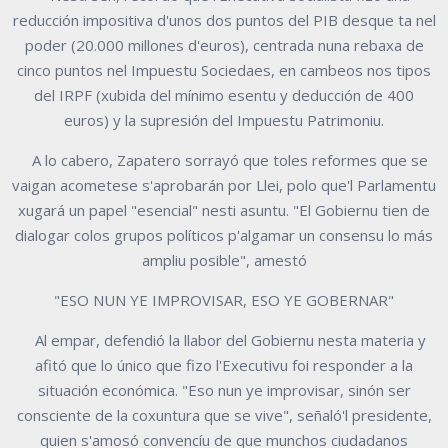
reducción impositiva d'unos dos puntos del PIB desque ta nel
poder (20.000 millones d'euros), centrada nuna rebaxa de
cinco puntos nel Impuestu Sociedaes, en cambeos nos tipos
del IRPF (xubida del mínimo esentu y deducción de 400
euros) y la supresión del Impuestu Patrimoniu.
A lo cabero, Zapatero sorrayó que toles reformes que se
vaigan acometese s'aprobarán por Llei, polo que'l Parlamentu
xugará un papel "esencial" nesti asuntu. "El Gobiernu tien de
dialogar colos grupos políticos p'algamar un consensu lo más
ampliu posible", amestó
"ESO NUN YE IMPROVISAR, ESO YE GOBERNAR"
Al empar, defendió la llabor del Gobiernu nesta materia y
afitó que lo único que fizo l'Executivu foi responder a la
situación económica. "Eso nun ye improvisar, sinón ser
consciente de la coxuntura que se vive", señaló'l presidente,
quien s'amosó convencíu de que munchos ciudadanos