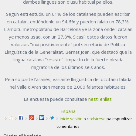
dambes llingües son d'usu habitual pa ellos.
Segun esti estudiu un 61% de los catalanes pueden escribir
en catalán, entiéndenlo un 94,6% y pueden falalo un 78,3%.
L'ámbitu metropolitanu de Barcelona ye la zona onde'l catalán
ye menos usao, con un 27,8%. Sicasí, estos datos fueron
valoraos "mui positivamente" pol secretariu de Política
Llingüística de la Generalitat, Bernat Joan, que destacó que la
llingua catalana "resiste" l'impactu de la fuerte oleada
migratoria de los últimos seis años.
Pela so parte l'aranés, variante llingüística del occitanu falada
nel Valle d'Aran tien menos de 2.000 falantes habituales.
La encuesta puede consultase
nesti enllaz
.
España
Inicie sesión
o
rexístrese
pa espublizar
comentarios