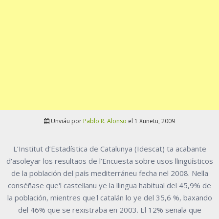
Unviáu por
Pablo R. Alonso
el 1 Xunetu, 2009
L’Institut d’Estadística de Catalunya (Idescat) ta acabante
d'asoleyar los resultaos de l’Encuesta sobre usos llingüísticos
de la población del país mediterráneu fecha nel 2008. Nella
conséñase que'l castellanu ye la llingua habitual del 45,9% de
la población, mientres que'l catalán lo ye del 35,6 %, baxando
del 46% que se rexistraba en 2003. El 12% señala que