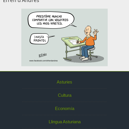
Efrén d'Andrés
Asturies
Cultura
Economía
Llingua Asturiana