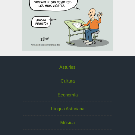
Asturies
Cultura
Economía
Llingua Asturiana
Música