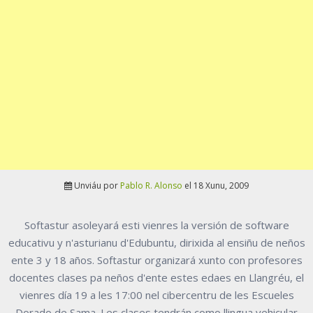
Unviáu por
Pablo R. Alonso
el 18 Xunu, 2009
Softastur asoleyará esti vienres la versión de software
educativu y n'asturianu d'Edubuntu, dirixida al ensiñu de neños
ente 3 y 18 años. Softastur organizará xunto con profesores
docentes clases pa neños d'ente estes edaes en Llangréu, el
vienres día 19 a les 17:00 nel cibercentru de les Escueles
Dorado de Sama. Les clases tendrán como llingua vehicular