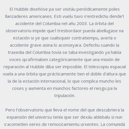
El Hubble diseñóse pa ser visitáu periódicamente poles
llanzaderes americanes. Esti vuelu tuvo n'entredichu dende'l
accidente del Columbia nel añu 2003. La órbita del
observatoriu impide que'l tresbordaor pueda abellugase na
estación si ye que cualisquier contratiempu, avería o
accidente grave asina lo aconseyara. Defechu cuando la
traxedia del Columbia tovía se taba investigando ya había
voces qu'afirmaben categóricamente que una misión de
reparación al Hubble diba ser imposible. El telescopiu espacial
vuela a una órbita que prácticamente tien el doble d'altura que
la de la estación internacional, lo que complica muncho les
coses y aumenta en munchos factores el riesgu pa la
tripulación.
Pero l'observatoriu que lleva el nome del que descubriera la
expansión del universu tenía que ser dexáu aldebalu si nun
s'acometíen xeres de remocicamientu urxentes. La comunidá