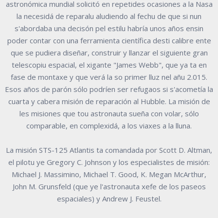
astronómica mundial solicitó en repetides ocasiones a la Nasa
la necesidá de reparalu aludiendo al fechu de que si nun
s'abordaba una decisón pel estilu habría unos años ensin
poder contar con una ferramienta científica desti calibre ente
que se pudiera diseñar, construir y llanzar el siguiente gran
telescopiu espacial, el xigante "James Webb", que ya ta en
fase de montaxe y que verá la so primer lluz nel añu 2.015.
Esos años de parón sólo podríen ser refugaos si s'acometía la
cuarta y cabera misión de reparación al Hubble. La misión de
les misiones que tou astronauta sueña con volar, sólo
comparable, en complexidá, a los viaxes a la lluna.
La misión STS-125 Atlantis ta comandada por Scott D. Altman,
el pilotu ye Gregory C. Johnson y los especialistes de misión:
Michael J. Massimino, Michael T. Good, K. Megan McArthur,
John M. Grunsfeld (que ye l'astronauta xefe de los paseos
espaciales) y Andrew J. Feustel.