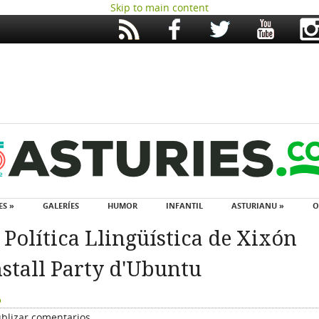
Skip to main content
ES »
GALERÍES
HUMOR
INFANTIL
ASTURIANU »
O
e Política Llingüística de Xixón
stall Party d'Ubuntu
o
blizar comentarios