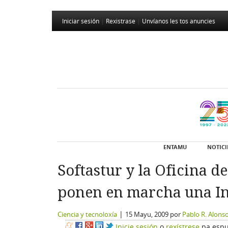
Iniciar sesión
|
Rexistrase
|
Unvíanos les tos anuncies
ENTAMU
NOTICI
Softastur y la Oficina d
ponen en marcha una In
|
Ciencia y tecnoloxía
15 Mayu, 2009
por
Pablo R. Alons
Inicie sesión
o
rexístrese
pa espu