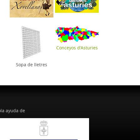
Conceyos d'Asturies
Sopa de lletres
la ayuda de