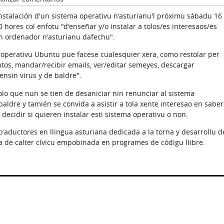
'instalación d'un sistema operativu n'asturianu'l próximu sábadu 16
 hores col enfotu "d'enseñar y/o instalar a tolos/es interesaos/es
n ordenador n'asturianu dafechu".
a operativu Ubuntu pue facese cualesquier xera, como restolar per
entos, mandar/recibir emails, ver/editar semeyes, descargar
 ensin virus y de baldre".
olo que nun se tien de desaniciar nin renunciar al sistema
baldre y tamién se convida a asistir a tola xente interesao en saber
idir si quieren instalar esti sistema operativu o non.
raductores en llingua asturiana dedicada a la torna y desarrollu d
iva de calter cívicu empobinada en programes de códigu llibre.