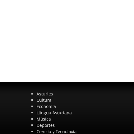
Asturies
Cultura
Economía
Llingua Asturiana
Música
Deportes
Ciencia y Tecnoloxía