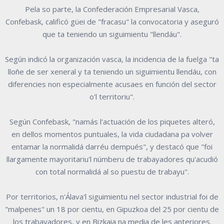
Pela so parte, la Confederación Empresarial Vasca,
Confebask, calificó güei de "fracasu" la convocatoria y aseguró
que ta teniendo un siguimientu "llendáu".
Según indicó la organización vasca, la incidencia de la fuelga "ta
lloñe de ser xeneral y ta teniendo un siguimientu llendáu, con
diferencies non especialmente acusaes en función del sector
o'l territoriu".
Según Confebask, "namás l'actuación de los piquetes alteró,
en dellos momentos puntuales, la vida ciudadana pa volver
entamar la normalidá darréu dempués", y destacó que "foi
llargamente mayoritariu'l númberu de trabayadores qu'acudió
con total normalidá al so puestu de trabayu".
Por territorios, n'Álava'l siguimientu nel sector industrial foi de
"malpenes" un 18 por cientu, en Gipuzkoa del 25 por cientu de
los trabayadores, y en Bizkaia na media de les anteriores.