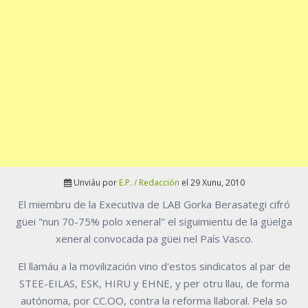
Unviáu por
E.P. / Redacción
el 29 Xunu, 2010
El miembru de la Executiva de LAB Gorka Berasategi cifró
güei "nun 70-75% polo xeneral" el siguimientu de la güelga
xeneral convocada pa güei nel País Vasco.
El llamáu a la movilización vino d'estos sindicatos al par de
STEE-EILAS, ESK, HIRU y EHNE, y per otru llau, de forma
autónoma, por CC.OO, contra la reforma llaboral. Pela so