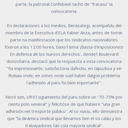
parte, la patronal Confebask tachó de "fracasu" la
convocatoria.
En declaraciones a los medios, Berasategi, acompañáu del
miembru de la Executiva d'ELA Xabier Anza, antes de tomar
parte na manifestación que los sindicatos nacionalistes
fixeron a les 12.00 hores, baxo'l lema '¡Basta d'imposiciones!
En defensa de los nuesos derechos', dende'l Boulevard
donostiarra, destacó que la respuesta a esta convocatoria
"foi impresionante, satisfactoria dafechu, en Gipuzkoa y en
Bizkaia onde, en zones onde suel haber dalgún problema
l'adhesión al paru foi bien importante".
Nesti sen, cifró'l siguimientu del paru sobre un "70-75% por
cientu polo xeneral" y felicitóse de que hubiere "una gran
adhesión nel tresporte públicu". Al so xuiciu, ello demuestra
que "la dinámica sindical que llevamos tien el so caláu y los
trabayadores tán cola mayoría sindical".