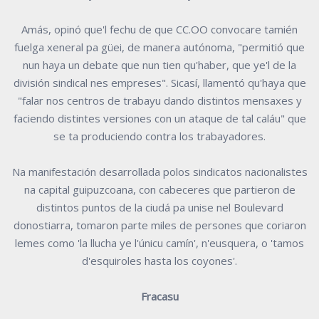
Amás, opinó que'l fechu de que CC.OO convocare tamién
fuelga xeneral pa güei, de manera autónoma, "permitió que
nun haya un debate que nun tien qu'haber, que ye'l de la
división sindical nes empreses". Sicasí, llamentó qu'haya que
"falar nos centros de trabayu dando distintos mensaxes y
faciendo distintes versiones con un ataque de tal caláu" que
se ta produciendo contra los trabayadores.
Na manifestación desarrollada polos sindicatos nacionalistes
na capital guipuzcoana, con cabeceres que partieron de
distintos puntos de la ciudá pa unise nel Boulevard
donostiarra, tomaron parte miles de persones que coriaron
lemes como 'la llucha ye l'únicu camín', n'eusquera, o 'tamos
d'esquiroles hasta los coyones'.
Fracasu