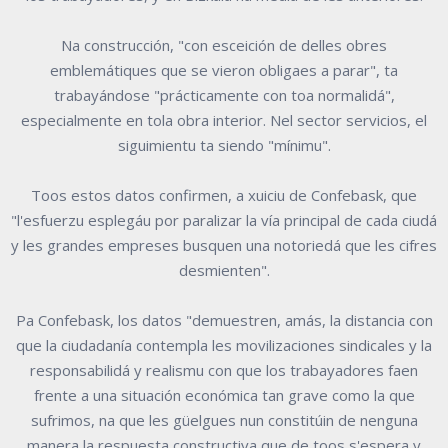
Na construcción, "con esceición de delles obres
emblemátiques que se vieron obligaes a parar", ta
trabayándose "prácticamente con toa normalidá",
especialmente en tola obra interior. Nel sector servicios, el
siguimientu ta siendo "mínimu".
Toos estos datos confirmen, a xuiciu de Confebask, que
"l'esfuerzu esplegáu por paralizar la vía principal de cada ciudá
y les grandes empreses busquen una notoriedá que les cifres
desmienten".
Pa Confebask, los datos "demuestren, amás, la distancia con
que la ciudadanía contempla les movilizaciones sindicales y la
responsabilidá y realismu con que los trabayadores faen
frente a una situación económica tan grave como la que
sufrimos, na que les güelgues nun constitúin de nenguna
manera la respuesta constructiva que de toos s'espera y