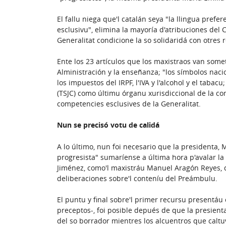
El fallu niega que'l catalán seya "la llingua pref
esclusivu", elimina la mayoría d'atribuciones del 
Generalitat condicione la so solidaridá con otres
Ente los 23 artículos que los maxistraos van somet
Alministración y la enseñanza; "los símbolos naci
los impuestos del IRPF, l'IVA y l'alcohol y el taba
(TSJC) como últimu órganu xurisdiccional de la comu
competencies esclusives de la Generalitat.
Nun se precisó votu de calidá
A lo último, nun foi necesario que la presidenta, 
progresista" sumaríense a última hora p'avalar la 
Jiménez, como'l maxistráu Manuel Aragón Reyes, 
deliberaciones sobre'l conteníu del Preámbulu.
El puntu y final sobre'l primer recursu presentáu 
preceptos-, foi posible depués de que la presienta
del so borrador mientres los alcuentros que caltu