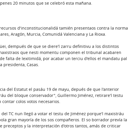
malpenes 20 minutos que se celebró esta mañana.
s recursos d'inconstitucionalidá tamién presentaos contra la norma
ares, Aragón, Murcia, Comunidá Valenciana y La Rioxa.
üei, dempués de que se diere'l zarru definitivu a los distintos
s maxistraos que nesti momentu componen el tribunal acabaren
e falta de lexitimidá, por acabar un terciu d'ellos el mandatu pal
la presidenta, Casas.
cia del Estatut el pasáu 19 de mayu, depués de que l'anterior
ráu del bloque conservador", Guillermo Jiménez, retirare'l testu
n contar colos votos necesarios.
nu del TC nun llegó a votar el testu de Jiménez porque'l maxistráu
 pola gran mayoría de los sos compañeros. El so borrador prevía la
 preceptos y la interpretación d'otros tantos, amás de criticar