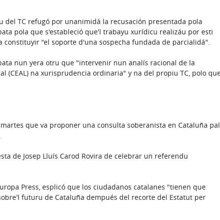
nu del TC refugó por unanimidá la recusación presentada pola
ata pola que s'estableció que'l trabayu xurídicu realizáu por esti
a constituyir "el soporte d'una sospecha fundada de parcialidá".
ata nun yera otru que "intervenir nun analís racional de la
l (CEAL) na xurisprudencia ordinaria" y na del propiu TC, polo qu
ti martes que va proponer una consulta soberanista en Cataluña pal
.
esta de Josep Lluís Carod Rovira de celebrar un referendu
Europa Press, esplicó que los ciudadanos catalanes "tienen que
sobre'l futuru de Cataluña dempués del recorte del Estatut per