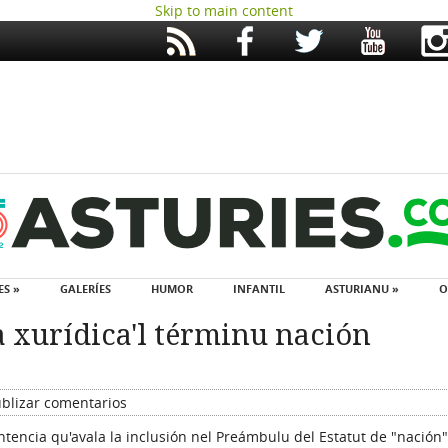
Skip to main content
ES »
GALERÍES
HUMOR
INFANTIL
ASTURIANU »
O
a xurídica'l términu nación
blizar comentarios
ntencia qu'avala la inclusión nel Preámbulu del Estatut de "nación"