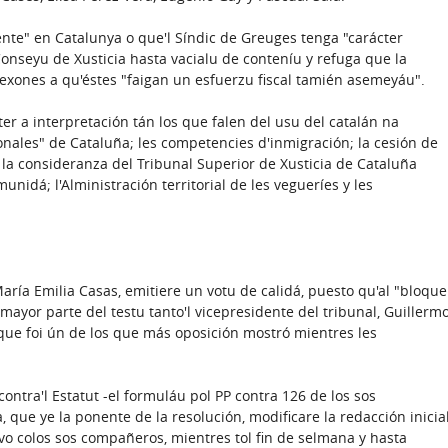
erente" en Catalunya o que'l Síndic de Greuges tenga "carácter
Conseyu de Xusticia hasta vacialu de conteníu y refuga que la
 rexones a qu'éstes "faigan un esfuerzu fiscal tamién asemeyáu".
er a interpretación tán los que falen del usu del catalán na
onales" de Cataluña; les competencies d'inmigración; la cesión de
cu; la consideranza del Tribunal Superior de Xusticia de Cataluña
nidá; l'Alministración territorial de les vegueríes y les
María Emilia Casas, emitiere un votu de calidá, puesto qu'al "bloque
mayor parte del testu tanto'l vicepresidente del tribunal, Guillerm
que foi ún de los que más oposición mostró mientres les
contra'l Estatut -el formuláu pol PP contra 126 de los sos
, que ye la ponente de la resolución, modificare la redacción inicia
vo colos sos compañeros, mientres tol fin de selmana y hasta