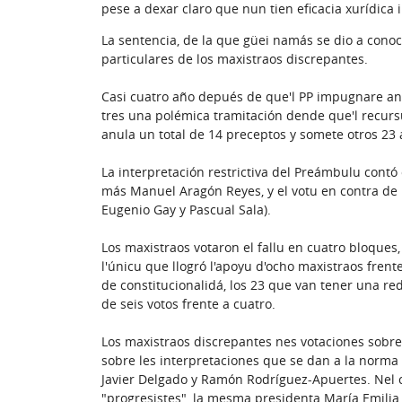
pese a dexar claro que nun tien eficacia xurídica i
La sentencia, de la que güei namás se dio a conoc
particulares de los maxistraos discrepantes.
Casi cuatro año depués de que'l PP impugnare ante
tres una polémica tramitación dende que'l recursu
anula un total de 14 preceptos y somete otros 23 a
La interpretación restrictiva del Preámbulu contó 
más Manuel Aragón Reyes, y el votu en contra de l
Eugenio Gay y Pascual Sala).
Los maxistraos votaron el fallu en cuatro bloques,
l'únicu que llogró l'apoyu d'ocho maxistraos frente
de constitucionalidá, los 23 que van tener una re
de seis votos frente a cuatro.
Los maxistraos discrepantes nes votaciones sobre lo
sobre les interpretaciones que se dan a la norma
Javier Delgado y Ramón Rodríguez-Apuertes. Nel c
"progresistes", la mesma presidenta María Emilia 