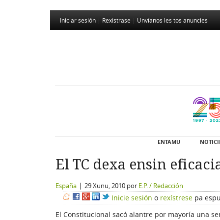
Iniciar sesión
|
Rexistrase
|
Unvíanos les tos anuncies
ENTAMU
NOTICI
El TC dexa ensin eficaci
|
España
29 Xunu, 2010
por
E.P. / Redacción
Inicie sesión
o
rexístrese
pa espu
El Constitucional sacó alantre por mayoría una se