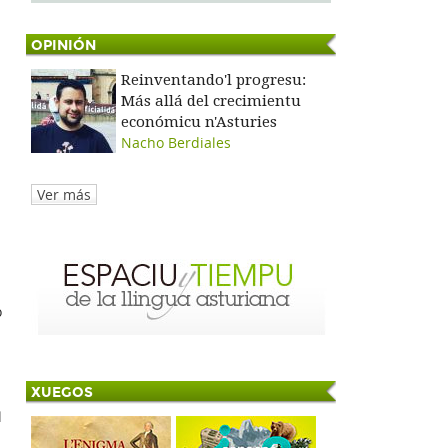
OPINIÓN
Reinventando'l progresu:
Más allá del crecimientu
económicu n'Asturies
Nacho Berdiales
Ver más
o
XUEGOS
l