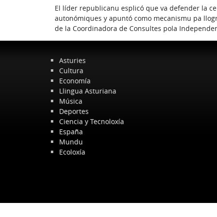
El líder republicanu esplicó que va defender la c
autonómiques y apuntó como mecanismu pa llogralo
de la Coordinadora de Consultes pola Independen
Asturies
Cultura
Economía
Llingua Asturiana
Música
Deportes
Ciencia y Tecnoloxía
España
Mundu
Ecoloxía