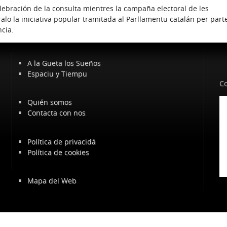
elebración de la consulta mientres la campaña electoral de les
 la iniciativa popular tramitada al Parllamentu catalán per part
cia.
A la Gueta los Sueños
Espaciu y Tiempu
Co
Quién somos
Contacta con nos
Política de privacidá
Política de cookies
Mapa del Web