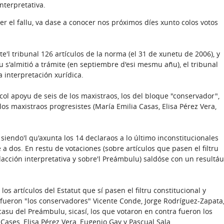
nterpretativa.
er el fallu, va dase a conocer nos próximos díes xunto colos votos
'l tribunal 126 artículos de la norma (el 31 de xunetu de 2006), y
 s'almitió a trámite (en septiembre d'esi mesmu añu), el tribunal
 interpretación xurídica.
col apoyu de seis de los maxistraos, los del bloque "conservador",
os maxistraos progresistes (María Emilia Casas, Elisa Pérez Vera,
 siendo'l qu'axunta los 14 declaraos a lo último inconstitucionales
 a dos. En restu de votaciones (sobre artículos que pasen el filtru
dacción interpretativa y sobre'l Preámbulu) saldóse con un resultáu
s artículos del Estatut que sí pasen el filtru constitucional y
 fueron "los conservadores" Vicente Conde, Jorge Rodríguez-Zapata
asu del Preámbulu, sicasí, los que votaron en contra fueron los
Cases, Elisa Pérez Vera, Eugenio Gay y Pascual Sala.