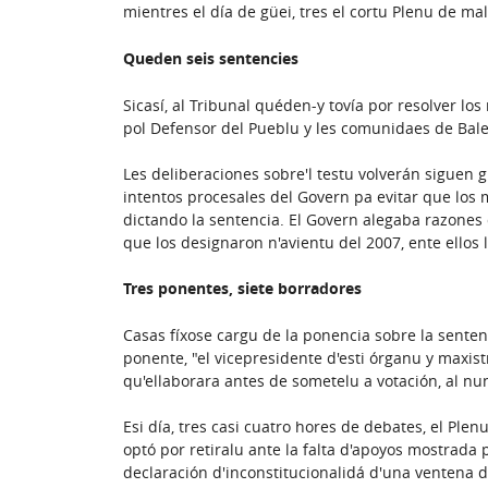
mientres el día de güei, tres el cortu Plenu de 
Queden seis sentencies
Sicasí, al Tribunal quéden-y tovía por resolver lo
pol Defensor del Pueblu y les comunidaes de Bale
Les deliberaciones sobre'l testu volverán siguen g
intentos procesales del Govern pa evitar que lo
dictando la sentencia. El Govern alegaba razones d
que los designaron n'avientu del 2007, ente ellos 
Tres ponentes, siete borradores
Casas fíxose cargu de la ponencia sobre la senten
ponente, "el vicepresidente d'esti órganu y maxist
qu'ellaborara antes de sometelu a votación, al nu
Esi día, tres casi cuatro hores de debates, el Ple
optó por retiralu ante la falta d'apoyos mostrada
declaración d'inconstitucionalidá d'una ventena de