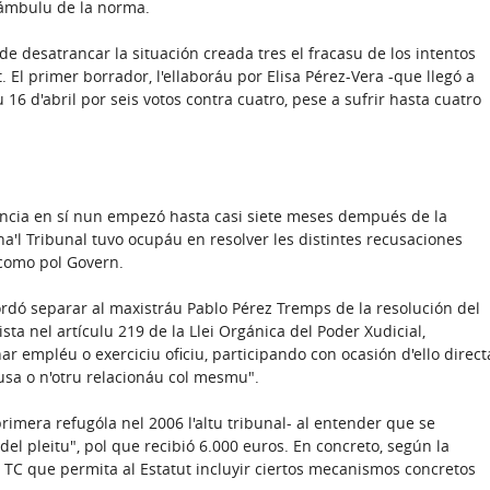
eámbulu de la norma.
de desatrancar la situación creada tres el fracasu de los intentos
. El primer borrador, l'ellaboráu por Elisa Pérez-Vera -que llegó a
 16 d'abril por seis votos contra cuatro, pese a sufrir hasta cuatro
tencia en sí nun empezó hasta casi siete meses dempués de la
ha'l Tribunal tuvo ocupáu en resolver les distintes recusaciones
 como pol Govern.
cordó separar al maxistráu Pablo Pérez Tremps de la resolución del
ta nel artículu 219 de la Llei Orgánica del Poder Xudicial,
 empléu o exerciciu oficiu, participando con ocasión d'ello direct
usa o n'otru relacionáu col mesmu".
rimera refugóla nel 2006 l'altu tribunal- al entender que se
el pleitu", pol que recibió 6.000 euros. En concreto, según la
l TC que permita al Estatut incluyir ciertos mecanismos concretos