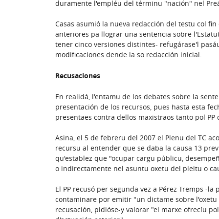
duramente l'empléu del términu "nación" nel Pr
Casas asumió la nueva redacción del testu col fin 
anteriores pa llograr una sentencia sobre l'Estatut
tener cinco versiones distintes- refugárase'l pasáu
modificaciones dende la so redacción inicial.
Recusaciones
En realidá, l'entamu de los debates sobre la sen
presentación de los recursos, pues hasta esta fec
presentaes contra dellos maxistraos tanto pol PP
Asina, el 5 de febreru del 2007 el Plenu del TC a
recursu al entender que se daba la causa 13 previs
qu'establez que "ocupar cargu públicu, desempeñar
o indirectamente nel asuntu oxetu del pleitu o ca
El PP recusó per segunda vez a Pérez Tremps -la p
contaminare por emitir "un dictame sobre l'oxetu d
recusación, pidióse-y valorar "el marxe ofrecíu po