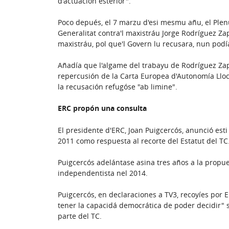
d'actuación esterior".
Poco depués, el 7 marzu d'esi mesmu añu, el Ple
Generalitat contra'l maxistráu Jorge Rodríguez Zap
maxistráu, pol que'l Govern lu recusara, nun podí
Añadía que l'algame del trabayu de Rodríguez Zap
repercusión de la Carta Europea d'Autonomía Lloca
la recusación refugóse "ab limine".
ERC propón una consulta
El presidente d'ERC, Joan Puigcercós, anunció es
2011 como respuesta al recorte del Estatut del TC
Puigcercós adelántase asina tres años a la propu
independentista nel 2014.
Puigcercós, en declaraciones a TV3, recoyíes por 
tener la capacidá democrática de poder decidir" 
parte del TC.