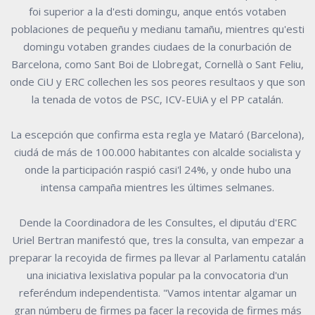
foi superior a la d'esti domingu, anque entós votaben
poblaciones de pequeñu y medianu tamañu, mientres qu'esti
domingu votaben grandes ciudaes de la conurbación de
Barcelona, como Sant Boi de Llobregat, Cornellà o Sant Feliu,
onde CiU y ERC collechen les sos peores resultaos y que son
la tenada de votos de PSC, ICV-EUiA y el PP catalán.
La escepción que confirma esta regla ye Mataró (Barcelona),
ciudá de más de 100.000 habitantes con alcalde socialista y
onde la participación raspió casi'l 24%, y onde hubo una
intensa campaña mientres les últimes selmanes.
Dende la Coordinadora de les Consultes, el diputáu d'ERC
Uriel Bertran manifestó que, tres la consulta, van empezar a
preparar la recoyida de firmes pa llevar al Parlamentu catalán
una iniciativa lexislativa popular pa la convocatoria d'un
referéndum independentista. "Vamos intentar algamar un
gran númberu de firmes pa facer la recoyida de firmes más