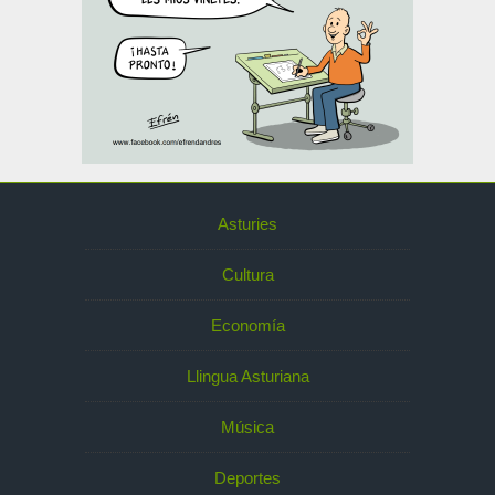
Asturies
Cultura
Economía
Llingua Asturiana
Música
Deportes