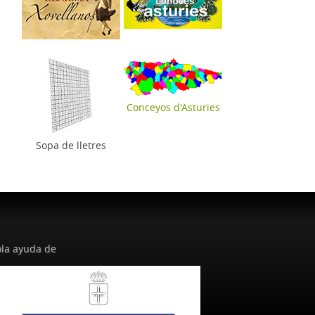
Conceyos d'Asturies
Sopa de lletres
la ayuda de