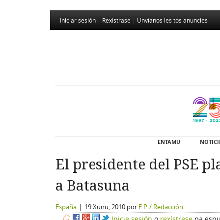
Iniciar sesión
|
Rexistrase
|
Unvíanos les tos anuncies
ENTAMU
NOTICI
El presidente del PSE pl
a Batasuna
|
España
19 Xunu, 2010
por
E.P. / Redacción
Inicie sesión
o
rexístrese
pa espu