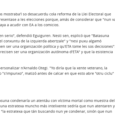
cos mostraba'l so desacuerdu cola reforma de la Llei Electoral que
esentase a les elecciones porque, amás de considerar que "nun v
vaya a acudir con EA a los comicios.
 en serio", defendió Eguiguren. Nesti sen, esplicó que "Batasuna
 del conxuntu de la izquierda abertzale" y "nesi puxu algamó
uen ser una organización política y qu'ETA tome les sos decisiones"
precisen ser una organización autónoma d'ETA" y que la esistencia
rsonalizar n'Arnaldo Otegi. "Yo diría que la xente veterano, la
o "s'impunxo", matizó antes de calcar en que esto abre "otru ciclu"
asuna condenaría un atentáu con víctima mortal como muestra del
"una estratexa muncho más intelixente sedría que nun atentaren y
e "la estratexa que tán buscando nun ye condenar, sinón que nun