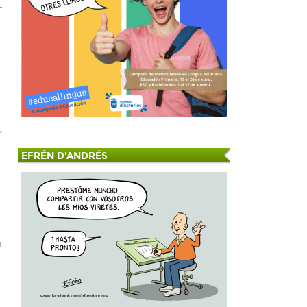
l
,
EFRÉN D'ANDRÉS
i