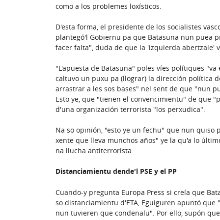
como a los problemes loxísticos.
D'esta forma, el presidente de los socialistes vas
plantegó'l Gobiernu pa que Batasuna nun puea pr
facer falta", duda de que la 'izquierda abertzale' 
"L'apuesta de Batasuna" poles víes polítiques "va
caltuvo un puxu pa (llograr) la dirección política
arrastrar a les sos bases" nel sent de que "nun p
Esto ye, que "tienen el convencimientu" de que "
d'una organización terrorista "los perxudica".
Na so opinión, "esto ye un fechu" que nun quiso pe
xente que lleva munchos años" ye la qu'a lo últim
na llucha antiterrorista.
Distanciamientu dende'l PSE y el PP
Cuando-y pregunta Europa Press si creía que Bat
so distanciamientu d'ETA, Eguiguren apuntó que 
nun tuvieren que condenalu". Por ello, supón qu