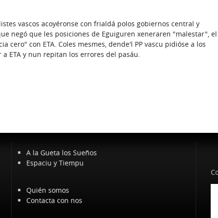
alistes vascos acoyéronse con frialdá polos gobiernos central y
 que negó que les posiciones de Eguiguren xeneraren "malestar", el
ncia cero" con ETA. Coles mesmes, dende'l PP vascu pidióse a los
a ETA y nun repitan los errores del pasáu.
A la Gueta los Sueños
Espaciu y Tiempu
Co
Quién somos
Contacta con nos