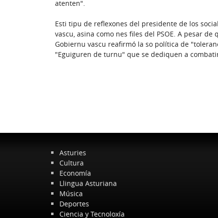
atenten".
Esti tipu de reflexones del presidente de los soci
vascu, asina como nes files del PSOE. A pesar de
Gobiernu vascu reafirmó la so política de "tolera
"Eguiguren de turnu" que se dediquen a combatir 
Asturies
Cultura
Economía
Llingua Asturiana
Música
Deportes
Ciencia y Tecnoloxía