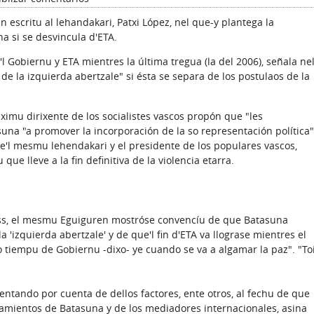
n escritu al lehandakari, Patxi López, nel que-y plantega la
na si se desvincula d'ETA.
l Gobiernu y ETA mientres la última tregua (la del 2006), señala ne
n de la izquierda abertzale" si ésta se separa de los postulaos de la
ximu dirixente de los socialistes vascos propón que "les
na "a promover la incorporación de la so representación política"
 que'l mesmu lehendakari y el presidente de los populares vascos,
ue lleve a la fin definitiva de la violencia etarra.
ess, el mesmu Eguiguren mostróse convencíu de que Batasuna
a 'izquierda abertzale' y de que'l fin d'ETA va llograse mientres el
 tiempu de Gobiernu -dixo- ye cuando se va a algamar la paz". "To
tentando por cuenta de dellos factores, ente otros, al fechu de que
eamientos de Batasuna y de los mediadores internacionales, asina