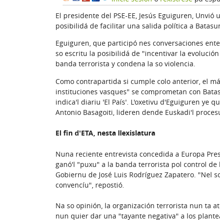
El presidente del PSE-EE, Jesús Eguiguren, Unvió u
posibilidá de facilitar una salida política a Batasu
Eguiguren, que participó nes conversaciones ente'
so escritu la posibilidá de "incentivar la evolució
banda terrorista y condena la so violencia.
Como contrapartida si cumple colo anterior, el má
instituciones vasques" se comprometan con Batasu
indica'l diariu 'El País'. L'oxetivu d'Eguiguren ye
Antonio Basagoiti, lideren dende Euskadi'l procesu q
El fin d'ETA, nesta llexislatura
Nuna reciente entrevista concedida a Europa Pr
ganó'l "puxu" a la banda terrorista pol control de l
Gobiernu de José Luis Rodríguez Zapatero. "Nel so
convencíu", repostió.
Na so opinión, la organización terrorista nun ta a
nun quier dar una "tayante negativa" a los plant