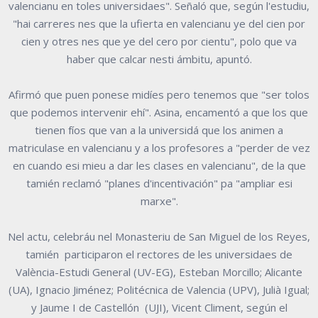
valencianu en toles universidaes". Señaló que, según l'estudiu,
"hai carreres nes que la ufierta en valencianu ye del cien por
cien y otres nes que ye del cero por cientu", polo que va
haber que calcar nesti ámbitu, apuntó.
Afirmó que puen ponese midíes pero tenemos que "ser tolos
que podemos intervenir ehí". Asina, encamentó a que los que
tienen fíos que van a la universidá que los animen a
matriculase en valencianu y a los profesores a "perder de vez
en cuando esi mieu a dar les clases en valencianu", de la que
tamién reclamó "planes d'incentivación" pa "ampliar esi
marxe".
Nel actu, celebráu nel Monasteriu de San Miguel de los Reyes,
tamién participaron el rectores de les universidaes de
València-Estudi General (UV-EG), Esteban Morcillo; Alicante
(UA), Ignacio Jiménez; Politécnica de Valencia (UPV), Julià Igual;
y Jaume I de Castellón (UJI), Vicent Climent, según el