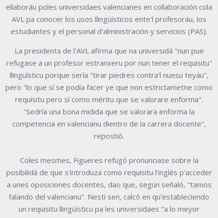
ellaboráu poles universidaes valencianes en collaboración cola
AVL pa conocer los usos llingüísticos ente'l profesoráu, los
estudiantes y el personal d'alministración y servicios (PAS).
La presidenta de l'AVL afirma que na universidá "nun pue
refugase a un profesor estranxeru por nun tener el requisitu"
llingüísticu porque sería "tirar piedres contra'l nuesu teyáu",
pero "lo que sí se podía facer ye que non estrictametne como
requisitu pero sí como méritu que se valorare enforma".
"Sedría una bona midida que se valorara enforma la
competencia en valencianu dientro de la carrera docente",
repostió.
Coles mesmes, Figueres refugó pronunciase sobre la
posibilidá de que s'introduza como requisitu l'inglés p'acceder
a unes oposiciones docentes, dao que, según señaló, "tamos
falando del valencianu". Nesti sen, calcó en qu'estableciendo
un requisitu llingüísticu pa les universidaes "a lo meyor