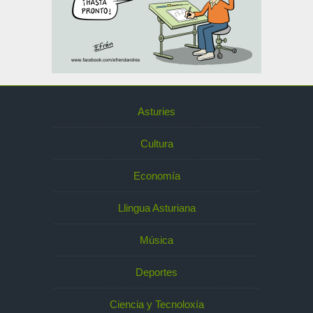
Asturies
Cultura
Economía
Llingua Asturiana
Música
Deportes
Ciencia y Tecnoloxía