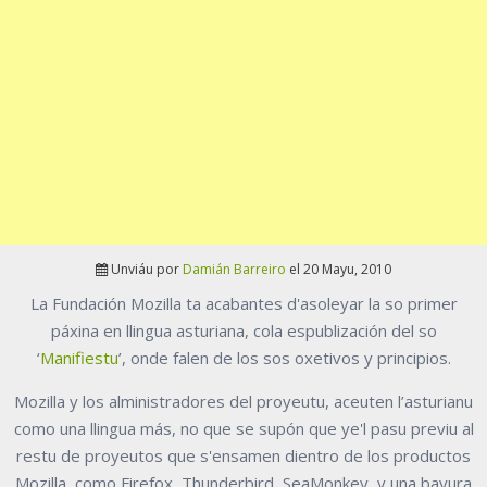
Unviáu por
Damián Barreiro
el 20 Mayu, 2010
La Fundación Mozilla ta acabantes d'asoleyar la so primer
páxina en llingua asturiana, cola espublización del so
‘
Manifiestu
’, onde falen de los sos oxetivos y principios.
Mozilla y los alministradores del proyeutu, aceuten l’asturianu
como una llingua más, no que se supón que ye'l pasu previu al
restu de proyeutos que s'ensamen dientro de los productos
Mozilla, como Firefox, Thunderbird, SeaMonkey, y una bayura