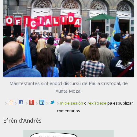
Manifestantes sintiendo'l discursu de Paula Cristóbal, de
Xunta Moza.
Inicie sesión
o
rexístrese
pa espublizar
comentarios
Efrén d'Andrés