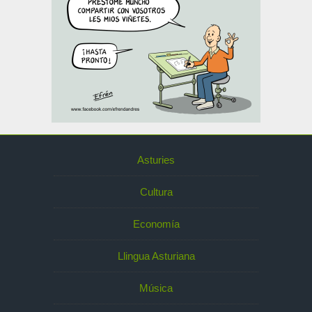
Asturies
Cultura
Economía
Llingua Asturiana
Música