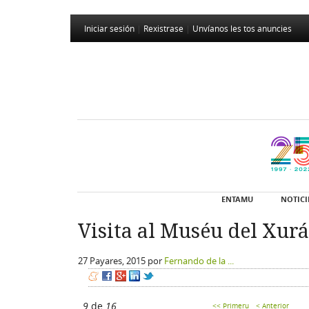
Iniciar sesión
|
Rexistrase
|
Unvíanos les tos anuncies
ENTAMU
NOTICI
Visita al Muséu del Xur
27 Payares, 2015
por
Fernando de la ...
9
de
16
<< Primeru
< Anterior