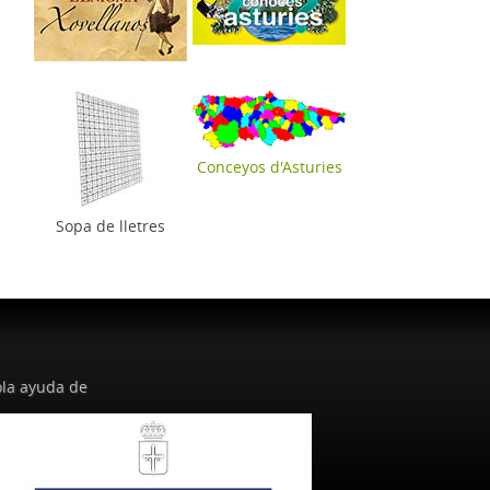
Conceyos d'Asturies
Sopa de lletres
la ayuda de