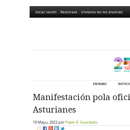
Iniciar sesión
|
Rexistrase
|
Unvíanos les tos anuncies
ENTAMU
NOTICI
Manifestación pola oficia
Asturianes
10 Mayu, 2022
por
Pablo R. Guardado