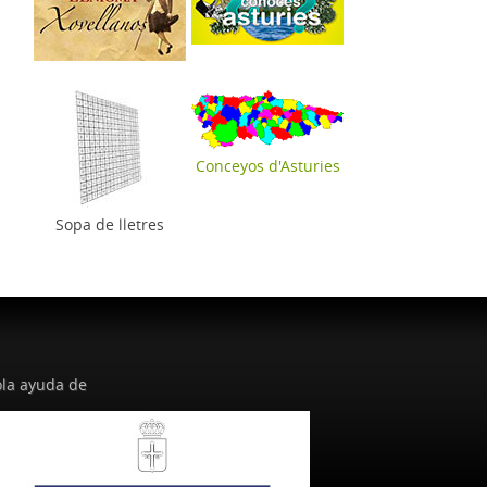
Conceyos d'Asturies
Sopa de lletres
la ayuda de