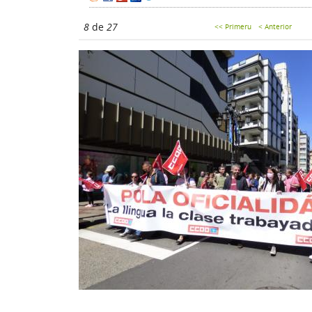
8
de
27
<< Primeru
< Anterior