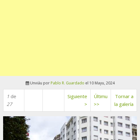
Unviáu por
Pablo R. Guardado
el 10 Mayu, 2024
1
de
Siguiente
Últimu
Tornar a
27
>
>>
la galería