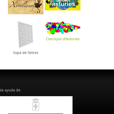
Conceyos d'Asturies
Sopa de lletres
la ayuda de