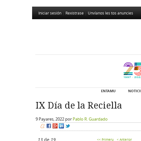
Iniciar sesión
|
Rexistrase
|
Unvíanos les tos anuncies
ENTAMU
NOTICI
IX Día de la Reciella
9 Payares, 2022
por
Pablo R. Guardado
13
de
19
<< Primeru
< Anterior