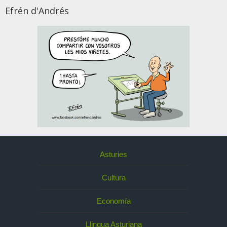
Efrén d'Andrés
Asturies
Cultura
Economía
Llingua Asturiana