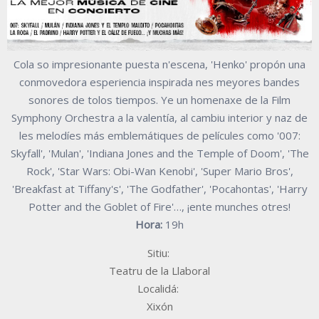
Cola so impresionante puesta n'escena, 'Henko' propón una
conmovedora esperiencia inspirada nes meyores bandes
sonores de tolos tiempos. Ye un homenaxe de la Film
Symphony Orchestra a la valentía, al cambiu interior y naz de
les melodíes más emblemátiques de películes como '007:
Skyfall', 'Mulan', 'Indiana Jones and the Temple of Doom', 'The
Rock', 'Star Wars: Obi-Wan Kenobi', 'Super Mario Bros',
'Breakfast at Tiffany's', 'The Godfather', 'Pocahontas', 'Harry
Potter and the Goblet of Fire'…, ¡ente munches otres!
Hora:
19h
Sitiu:
Teatru de la Llaboral
Localidá:
Xixón