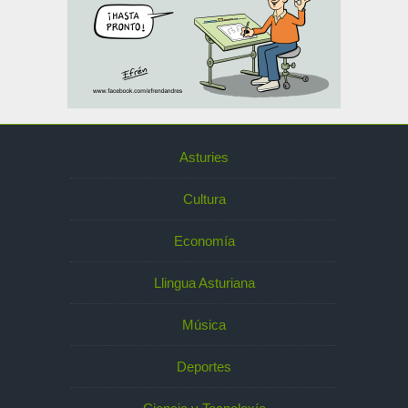
Asturies
Cultura
Economía
Llingua Asturiana
Música
Deportes