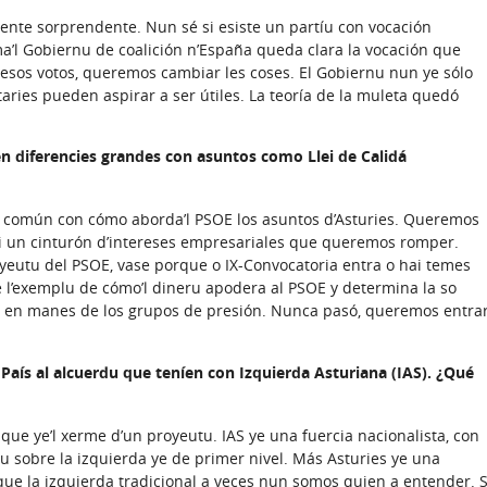
nte sorprendente. Nun sé si esiste un partíu con vocación
a’l Gobiernu de coalición n’España queda clara la vocación que
uesos votos, queremos cambiar les coses. El Gobiernu nun ye sólo
taries pueden aspirar a ser útiles. La teoría de la muleta quedó
 diferencies grandes con asuntos como Llei de Calidá
 común con cómo aborda’l PSOE los asuntos d’Asturies. Queremos
i un cinturón d’intereses empresariales que queremos romper.
yeutu del PSOE, vase porque o IX-Convocatoria entra o hai temes
e l’exemplu de cómo’l dineru apodera al PSOE y determina la so
l en manes de los grupos de presión. Nunca pasó, queremos entra
 País al alcuerdu que teníen con Izquierda Asturiana (IAS). ¿Qué
que ye’l xerme d’un proyeutu. IAS ye una fuercia nacionalista, con
cu sobre la izquierda ye de primer nivel. Más Asturies ye una
 que la izquierda tradicional a veces nun somos quien a entender. S