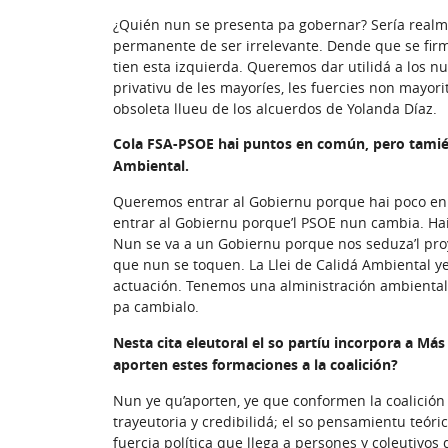
¿Quién nun se presenta pa gobernar? Sería realme
permanente de ser irrelevante. Dende que se firm
tien esta izquierda. Queremos dar utilidá a los n
privativu de les mayoríes, les fuercies non mayori
obsoleta llueu de los alcuerdos de Yolanda Díaz.
Cola FSA-PSOE hai puntos en común, pero tamién
Ambiental.
Queremos entrar al Gobiernu porque hai poco en
entrar al Gobiernu porque’l PSOE nun cambia. Ha
Nun se va a un Gobiernu porque nos seduza’l pro
que nun se toquen. La Llei de Calidá Ambiental y
actuación. Tenemos una alministración ambienta
pa cambialo.
Nesta cita eleutoral el so partíu incorpora a Más
aporten estes formaciones a la coalición?
Nun ye qu’aporten, ye que conformen la coalición 
trayeutoria y credibilidá; el so pensamientu teóri
fuercia política que llega a persones y coleutivos