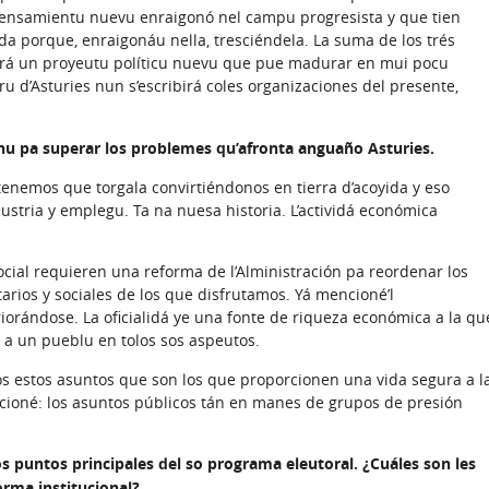
nsamientu nuevu enraigonó nel campu progresista y que tien
da porque, enraigonáu nella, tresciéndela. La suma de los trés
ará un proyeutu políticu nuevu que pue madurar en mui pocu
ru d’Asturies nun s’escribirá coles organizaciones del presente,
u pa superar los problemes qu’afronta anguaño Asturies.
 tenemos que torgala convirtiéndonos en tierra d’acoyida y eso
ustria y emplegu. Ta na nuesa historia. L’actividá económica
social requieren una reforma de l’Alministración pa reordenar los
rios y sociales de los que disfrutamos. Yá mencioné’l
iorándose. La oficialidá ye una fonte de riqueza económica a la qu
 a un pueblu en tolos sos aspeutos.
oos estos asuntos que son los que proporcionen una vida segura a l
encioné: los asuntos públicos tán en manes de grupos de presión
s puntos principales del so programa eleutoral. ¿Cuáles son les
rma institucional?