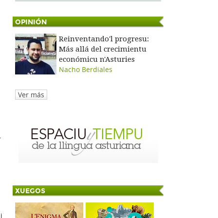
OPINIÓN
Reinventando'l progresu:
Más allá del crecimientu
económicu n'Asturies
Nacho Berdiales
Ver más
r
XUEGOS
i