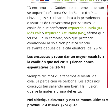
“O entramos nel Gobiernu o hai temes que nun
se toquen”, reflexona Ovidio Zapico (La Pola
Llaviana, 1971). El candidatu a la presidencia
d'Asturies de Convocatoria por Asturies, la
coalición que conformen
Izquierda Xunida (IX)
,
Más País
y
Izquierda Asturiana (IAS)
, afirma que
“el PSOE nun cambia”, polo que pretende
condicionar la so aición política siendo
relevante depués de la cita eleutoral del 28-M.
Les encuestes paecen dar un meyor resultáu a
la coalición que nel 2019. ¿Tienen bones
espeutatives pal 28-M?
Siempre dicimos que tenemos el vientu de
cola. La perceición ye perbona. Los actos nos
conceyos tán saliendo mui bien. Hai ilusión,
que ye la materia prima del ésitu.
Nel alderique eleutoral y nes selmanes últimes v
próximu d’Asturies. ¿Por qué?