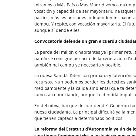
miramos a Más País o Más Madrid vemos qu’un pe
vocación y capacidá de ser mayoritariu na izquier
partíos, más les persones independientes, xener
tiempu. Y repito, con vocación mayoritaria. El futu
aunque sí dende elles.
Convocatoria defende un gran alcuerdu ciudadan
La perda del millón d’habitantes ye’l primer retu,
namái se consigue per aciu de la xeneración d’ind
también nel campu ye necesaria y posible.
La nuesa Sanidá, l’atención primaria y l’atención 
recursos. Nun podemos perder los derechos sanita
medioambiente y la calidá ambiental que ta deter
tamos arrenunciando, porque la identidá impulsa
En definitiva, hai que decidir dende’l Gobiernu t
nuesa ciudadanía. La principal dificultá ya la m
que tienen captaos a determinaos políticos.
La reforma del Estatutu d’Autonomía ye ún de lo
cuestiones fundamentales a incluyir na nueva no