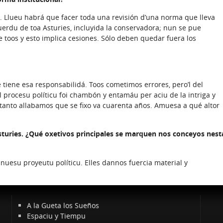
es. Llueu habrá que facer toda una revisión d’una norma que lleva
cuerdu de toa Asturies, incluyida la conservadora; nun se pue
toos y esto implica cesiones. Sólo deben quedar fuera los
tiene esa responsabilidá. Toos cometimos errores, pero’l del
 procesu políticu foi chambón y entamáu per aciu de la intriga y
 tanto allabamos que se fixo va cuarenta años. Amuesa a qué altor
turies. ¿Qué oxetivos principales se marquen nos conceyos nest
 nuesu proyeutu políticu. Elles dannos fuercia material y
A la Gueta los Sueños
Espaciu y Tiempu