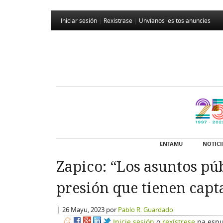
Iniciar sesión
|
Rexistrase
|
Unvíanos les tos anuncies
ENTAMU
NOTICI
Zapico: “Los asuntos pú
presión que tienen capt
|
26 Mayu, 2023
por
Pablo R. Guardado
Inicie sesión
o
rexístrese
pa espu