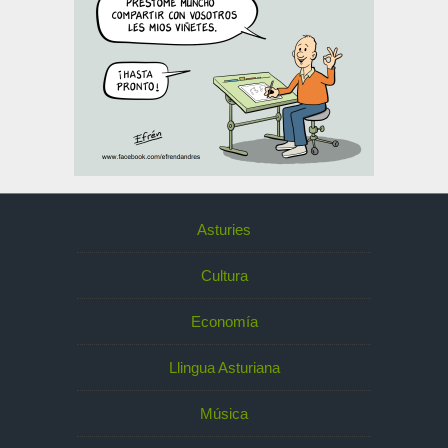
Asturies
Cultura
Economía
Llingua Asturiana
Música