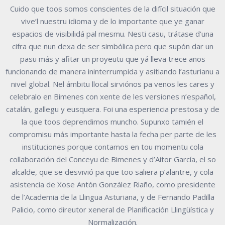
Cuido que toos somos conscientes de la difícil situación que
vive’l nuestru idioma y de lo importante que ye ganar
espacios de visibilidá pal mesmu. Nesti casu, trátase d’una
cifra que nun dexa de ser simbólica pero que supón dar un
pasu más y afitar un proyeutu que yá lleva trece años
funcionando de manera ininterrumpida y asitiando l’asturianu a
nivel global. Nel ámbitu llocal sirviónos pa venos les cares y
celebralo en Bimenes con xente de les versiones n’español,
catalán, gallegu y eusquera. Foi una esperiencia prestosa y de
la que toos deprendimos muncho. Supunxo tamién el
compromisu más importante hasta la fecha per parte de les
instituciones porque contamos en tou momentu cola
collaboración del Conceyu de Bimenes y d’Aitor García, el so
alcalde, que se desvivió pa que too saliera p’alantre, y cola
asistencia de Xose Antón González Riaño, como presidente
de l’Academia de la Llingua Asturiana, y de Fernando Padilla
Palicio, como direutor xeneral de Planificación Llingüística y
Normalización.