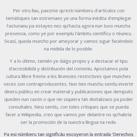
Per otru llau, paezme qu’esti númberu d’artículos con
temátiques tan estremaes ye una forma inédita d’emplegar
l’asturianu pa estayes nes qu’hasta agora nun tuvo muncha
presencia, como ye por exemplu l’ámbitu científicu o téunicu.
Sicasí, queda muncho por ameyorar y vamos siguir faciéndolo
na midida de lo posible.
Y a lo último, tamién ye dalgo propio y a destacar el tipu
d’accesibilidá y distribución del conteníu. Apostamos pola
cultura llibre frente a les llicencies restrictives que munches
veces son contraproducentes. Nun tien munchu sentíu invertir
dineru públicu en crear material y publicaciones que dempués
queden nun caxón o que nin siquiera tán dixitalizaos pa poder
consultales. Nesi sentíu, con toles crítiques que se pueda
facer a Wikipedia, creo que vamos per delantre no qu’habría
ser la promoción de la nuestra llingua na rede.
Pa esi númberu tan significáu escoyeron la entrada ‘Derechos