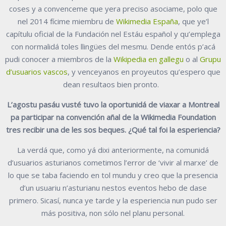
coses y a convenceme que yera preciso asociame, polo que
nel 2014 fícime miembru de
Wikimedia España
, que ye’l
capítulu oficial de la Fundación nel Estáu español y qu’emplega
con normalidá toles llingües del mesmu. Dende entós p’acá
pudi conocer a miembros de la
Wikipedia en gallegu
o al
Grupu
d’usuarios vascos
, y venceyanos en proyeutos qu’espero que
dean resultaos bien pronto.
L’agostu pasáu vusté tuvo la oportunidá de viaxar a Montreal
pa participar na convención añal de la Wikimedia Foundation
tres recibir una de les sos beques. ¿Qué tal foi la esperiencia?
La verdá que, como yá dixi anteriormente, na comunidá
d’usuarios asturianos cometimos l’error de ‘vivir al marxe’ de
lo que se taba faciendo en tol mundu y creo que la presencia
d’un usuariu n’asturianu nestos eventos hebo de dase
primero. Sicasí, nunca ye tarde y la esperiencia nun pudo ser
más positiva, non sólo nel planu personal.