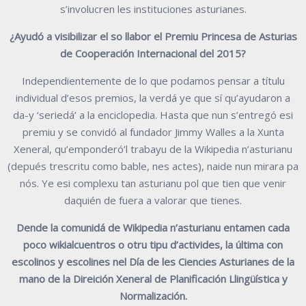
s’involucren les instituciones asturianes.
¿Ayudó a visibilizar el so llabor el Premiu Princesa de Asturias
de Cooperación Internacional del 2015?
Independientemente de lo que podamos pensar a títulu
individual d’esos premios, la verdá ye que sí qu’ayudaron a
da-y ‘seriedá’ a la enciclopedia. Hasta que nun s’entregó esi
premiu y se convidó al fundador Jimmy Walles a la Xunta
Xeneral, qu’emponderó’l trabayu de la Wikipedia n’asturianu
(depués trescritu como bable, nes actes), naide nun mirara pa
nós. Ye esi complexu tan asturianu pol que tien que venir
daquién de fuera a valorar que tienes.
Dende la comunidá de Wikipedia n’asturianu entamen cada
poco wikialcuentros o otru tipu d’activides, la última con
escolinos y escolines nel Día de les Ciencies Asturianes de la
mano de la Direición Xeneral de Planificación Llingüística y
Normalización.