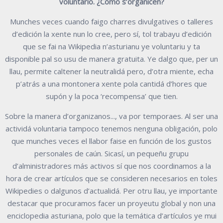
voluntario. ¿Cómo s’organicen?
Munches veces cuando faigo charres divulgatives o talleres
d’edición la xente nun lo cree, pero sí, tol trabayu d’edición
que se fai na Wikipedia n’asturianu ye voluntariu y ta
disponible pal so usu de manera gratuita. Ye dalgo que, per un
llau, permite caltener la neutralidá pero, d’otra miente, echa
p’atrás a una montonera xente pola cantidá d’hores que
supón y la poca ‘recompensa’ que tien.
Sobre la manera d’organizanos..., va por temporaes. Al ser una
actividá voluntaria tampoco tenemos nenguna obligación, polo
que munches veces el llabor faise en función de los gustos
personales de caún. Sicasí, un pequeñu grupu
d’alministradores más activos sí que nos coordinamos a la
hora de crear artículos que se consideren necesarios en toles
Wikipedies o dalgunos d’actualidá. Per otru llau, ye importante
destacar que procuramos facer un proyeutu global y non una
enciclopedia asturiana, polo que la temática d’artículos ye mui