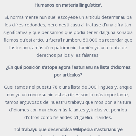
Humanos en materia llingüística’.
Sí, normalmente nun suel escoyese un artículu determináu pa
les cifres redondes, pero nesti casu al tratase d’una cifra tan
significativa y que pensamos que podía tener dalguna sonadía
ficimos qu’esi artículu fuera’l númberu 50.000 pa recordar que
l’asturianu, amás d’un patrimoniu, tamién ye una fonte de
derechos pa los y les falantes.
¿En qué posición s’atopa agora l’asturianu na llista d’idiomes
por artículos?
Güei tamos nel puestu 78 d’una llista de 300 llingües y, anque
nun ye un concursu nin estes cifres son lo más importante,
tamos arguyosos del nuestru trabayu que mos pon a l’altura
d’idiomes con munchos más falantes y, inclusive, penriba
d’otros como l’islandés o’l gaélicu irlandés.
Tol trabayu que desendolca Wikipedia n’asturianu ye