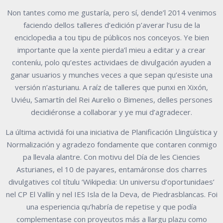
Non tantes como me gustaría, pero sí, dende’l 2014 venimos
faciendo dellos talleres d’edición p’averar l’usu de la
enciclopedia a tou tipu de públicos nos conceyos. Ye bien
importante que la xente pierda’l mieu a editar y a crear
conteníu, polo qu’estes actividaes de divulgación ayuden a
ganar usuarios y munches veces a que sepan qu’esiste una
versión n’asturianu. A raíz de talleres que punxi en Xixón,
Uviéu, Samartín del Rei Aurelio o Bimenes, delles persones
decidiéronse a collaborar y ye mui d’agradecer.
La última actividá foi una iniciativa de Planificación Llingüística y
Normalización y agradezo fondamente que contaren conmigo
pa llevala alantre. Con motivu del Día de les Ciencies
Asturianes, el 10 de payares, entamáronse dos charres
divulgatives col títulu ‘Wikipedia: Un universu d’oportunidaes’
nel CP El Vallín y nel IES Isla de la Deva, de Piedrasblancas. Foi
una esperiencia qu’habría de repetise y que podía
complementase con proyeutos más a llargu plazu como