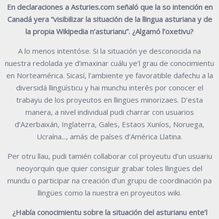
En declaraciones a Asturies.com señaló que la so intención en
Canadá yera “visibilizar la situación de la llingua asturiana y de
la propia Wikipedia n’asturianu”. ¿Algamó l’oxetivu?
A lo menos intentóse. Si la situación ye desconocida na
nuestra redolada ye d’imaxinar cuálu ye’l grau de conocimientu
en Norteamérica. Sicasí, l’ambiente ye favoratible dafechu a la
diversidá llingüísticu y hai munchu interés por conocer el
trabayu de los proyeutos en llingües minorizaes. D’esta
manera, a nivel individual pudi charrar con usuarios
d’Azerbaixán, Inglaterra, Gales, Estaos Xuníos, Noruega,
Ucraína..., amás de países d’América Llatina.
Per otru llau, pudi tamién collaborar col proyeutu d’un usuariu
neoyorquín que quier consiguir grabar toles llingües del
mundu o participar na creación d’un grupu de coordinación pa
llingües como la nuestra en proyeutos wiki.
¿Había conocimientu sobre la situación del asturianu ente’l