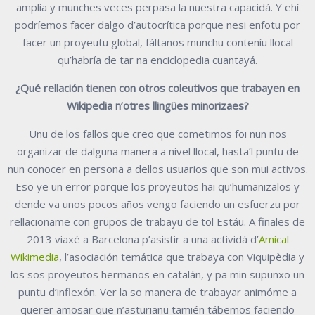
amplia y munches veces perpasa la nuestra capacidá. Y ehí
podríemos facer dalgo d’autocrítica porque nesi enfotu por
facer un proyeutu global, fáltanos munchu conteníu llocal
qu’habría de tar na enciclopedia cuantayá.
¿Qué rellación tienen con otros coleutivos que trabayen en
Wikipedia n’otres llingües minorizaes?
Unu de los fallos que creo que cometimos foi nun nos
organizar de dalguna manera a nivel llocal, hasta’l puntu de
nun conocer en persona a dellos usuarios que son mui activos.
Eso ye un error porque los proyeutos hai qu’humanizalos y
dende va unos pocos años vengo faciendo un esfuerzu por
rellacioname con grupos de trabayu de tol Estáu. A finales de
2013 viaxé a Barcelona p’asistir a una actividá d’
Amical
Wikimedia
, l’asociación temática que trabaya con Viquipèdia y
los sos proyeutos hermanos en catalán, y pa min supunxo un
puntu d’inflexón. Ver la so manera de trabayar animóme a
querer amosar que n’asturianu tamién tábemos faciendo