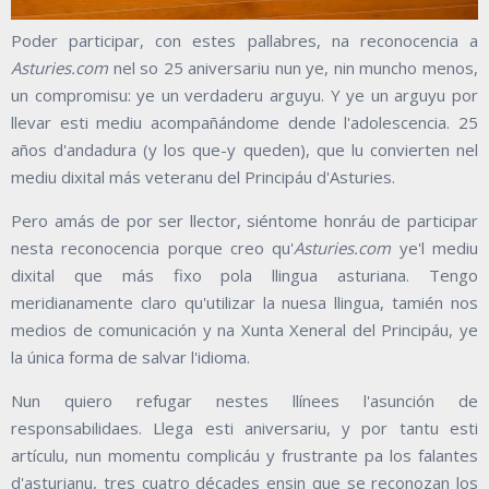
Poder participar, con estes pallabres, na reconocencia a
Asturies.com
nel so 25 aniversariu nun ye, nin muncho menos,
un compromisu: ye un verdaderu arguyu. Y ye un arguyu por
llevar esti mediu acompañándome dende l'adolescencia. 25
años d'andadura (y los que-y queden), que lu convierten nel
mediu dixital más veteranu del Principáu d'Asturies.
Pero amás de por ser llector, siéntome honráu de participar
nesta reconocencia porque creo qu'
Asturies.com
ye'l mediu
dixital que más fixo pola llingua asturiana. Tengo
meridianamente claro qu'utilizar la nuesa llingua, tamién nos
medios de comunicación y na Xunta Xeneral del Principáu, ye
la única forma de salvar l'idioma.
Nun quiero refugar nestes llínees l'asunción de
responsabilidaes. Llega esti aniversariu, y por tantu esti
artículu, nun momentu complicáu y frustrante pa los falantes
d'asturianu, tres cuatro décades ensin que se reconozan los