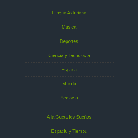
Llingua Asturiana
Música
Deportes
Ciencia y Tecnoloxía
España
Mundu
Ecoloxía
A la Gueta los Sueños
Espaciu y Tiempu