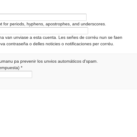
pt for periods, hyphens, apostrophes, and underscores.
ema van unviase a esta cuenta. Les señes de corréu nun se faen
va contraseña o delles noticies o notificaciones per corréu.
 humanu pa prevenir los unvios automáticos d'spam.
 rempuesta)
*