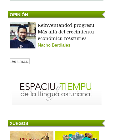
OPINIÓN
Reinventando'l progresu:
Más allá del crecimientu
económicu n'Asturies
Nacho Berdiales
Ver más
XUEGOS