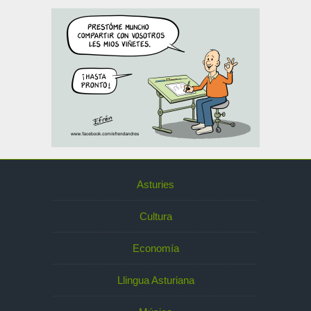
Asturies
Cultura
Economía
Llingua Asturiana