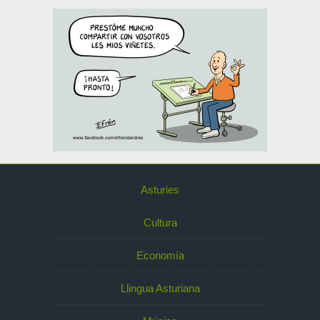
Asturies
Cultura
Economía
Llingua Asturiana