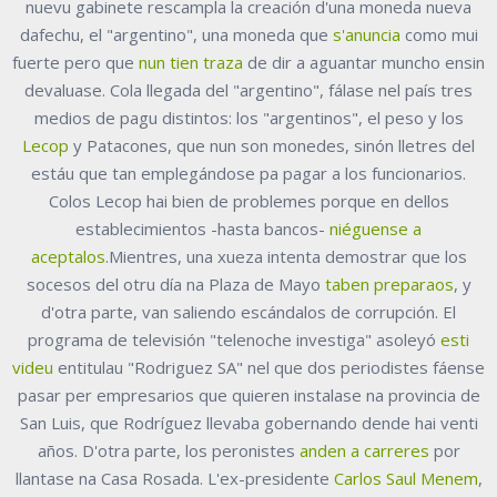
nuevu gabinete rescampla la creación d'una moneda nueva
dafechu, el "argentino", una moneda que
s'anuncia
como mui
fuerte pero que
nun tien traza
de dir a aguantar muncho ensin
devaluase. Cola llegada del "argentino", fálase nel país tres
medios de pagu distintos: los "argentinos", el peso y los
Lecop
y Patacones, que nun son monedes, sinón lletres del
estáu que tan emplegándose pa pagar a los funcionarios.
Colos Lecop hai bien de problemes porque en dellos
establecimientos -hasta bancos-
niéguense a
aceptalos
.Mientres, una xueza intenta demostrar que los
socesos del otru día na Plaza de Mayo
taben preparaos
, y
d'otra parte, van saliendo escándalos de corrupción. El
programa de televisión "telenoche investiga" asoleyó
esti
videu
entitulau "Rodriguez SA" nel que dos periodistes fáense
pasar per empresarios que quieren instalase na provincia de
San Luis, que Rodríguez llevaba gobernando dende hai venti
años. D'otra parte, los peronistes
anden a carreres
por
llantase na Casa Rosada. L'ex-presidente
Carlos Saul Menem
,