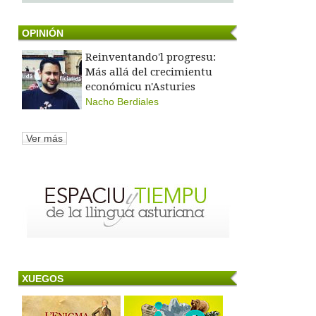
OPINIÓN
Reinventando'l progresu:
Más allá del crecimientu
económicu n'Asturies
Nacho Berdiales
Ver más
XUEGOS