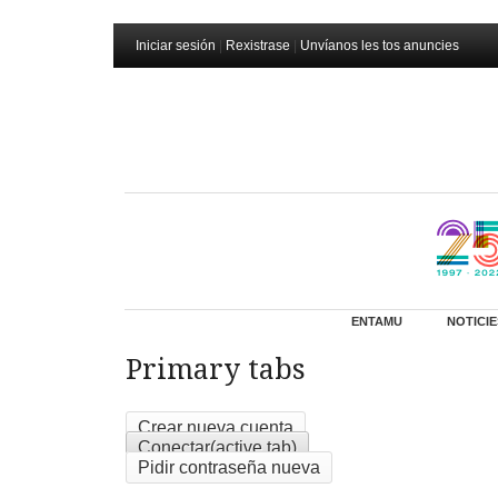
Iniciar sesión
|
Rexistrase
|
Unvíanos les tos anuncies
ENTAMU
NOTICIE
Primary tabs
Crear nueva cuenta
Conectar
(active tab)
Pidir contraseña nueva