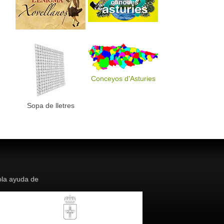
Conceyos d'Asturies
Sopa de lletres
la ayuda de