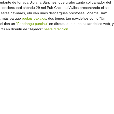
a cantante de tonada Bibiana Sánchez, que grabó xunto col ganador del
onciertu esti sábadu 29 nel Pub Cactus d'Aviles presentando el so
 estes navidaes, ehí van unes descargues prestoses: Vicente Díaz
es más pa que
podáis baxalos
, dos temes tan navideños como "Un
el tien un
"Fandangu puntiáu"
en direutu que pues baxar del so web, y
rtu en direutu de "Tejedor"
nesta dirección.