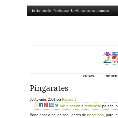
Iniciar sesión
|
Rexistrase
|
Unvíanos les tos anuncies
ENTAMU
NOTICIE
Pingarates
30 Avientu, 2001
por
Redacción
Inicie sesión
o
rexístrese
pa espubl
Bona noticia pa los seguidores de
nosotrash
, porque