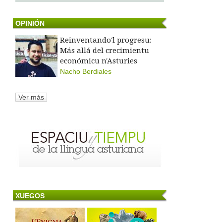
OPINIÓN
Reinventando'l progresu:
Más allá del crecimientu
económicu n'Asturies
Nacho Berdiales
Ver más
XUEGOS