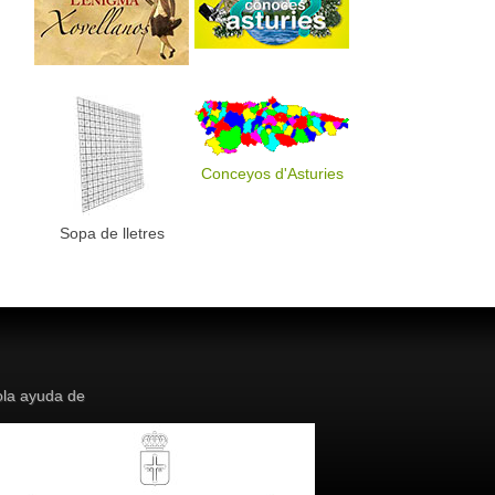
Conceyos d'Asturies
Sopa de lletres
la ayuda de